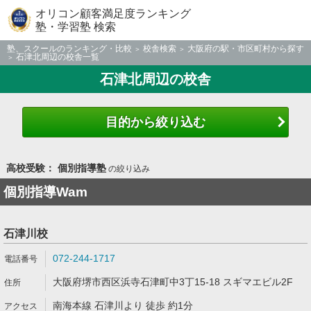
オリコン顧客満足度ランキング
塾・学習塾 検索
塾、スクールのランキング・比較
校舎検索
大阪府の駅・市区町村から探す
石津北周辺の校舎一覧
石津北周辺の校舎
目的から絞り込む
高校受験： 個別指導塾
の絞り込み
個別指導Wam
石津川校
072-244-1717
大阪府堺市西区浜寺石津町中3丁15-18 スギマエビル2F
南海本線 石津川より 徒歩 約1分