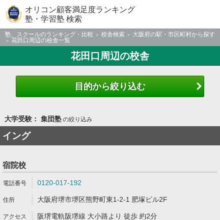
オリコン顧客満足度ランキング
塾・学習塾 検索
塾、スクールのランキング・比較
校舎検索
大阪府の駅・市区町村から探す
花田口周辺の校舎一覧
花田口周辺の校舎
目的から絞り込む
大学受験： 集団塾
の絞り込み
イング
宿院校
0120-017-192
大阪府堺市堺区熊野町東1-2-1 肥塚ビル2F
阪堺電軌阪堺線 大小路より 徒歩 約2分