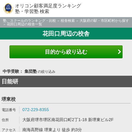
オリコン顧客満足度ランキング
塾・学習塾 検索
塾、スクールのランキング・比較
校舎検索
大阪府の駅・市区町村から探す
花田口周辺の校舎一覧
花田口周辺の校舎
目的から絞り込む
中学受験： 集団塾
の絞り込み
日能研
堺東校
072-229-8355
大阪府堺市堺区南花田口町2丁1-18 新堺東ビル2F
南海高野線 堺東より 徒歩 約3分