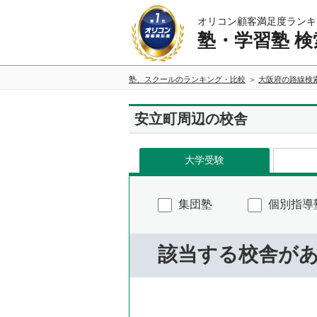
オリコン顧客満足度ランキ
塾・学習塾 検
塾、スクールのランキング・比較
大阪府の路線検
安立町周辺の校舎
大学受験
集団塾
個別指導
該当する校舎が