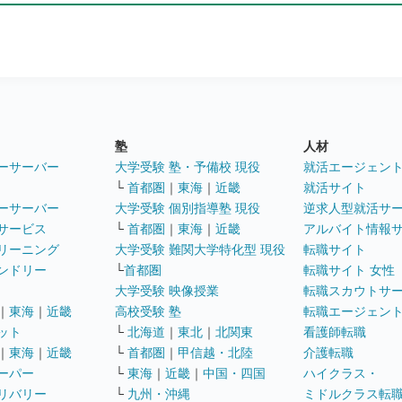
塾
人材
ーサーバー
大学受験 塾・予備校 現役
就活エージェン
└
首都圏
｜
東海
｜
近畿
就活サイト
ーサーバー
大学受験 個別指導塾 現役
逆求人型就活サ
サービス
└
首都圏
｜
東海
｜
近畿
アルバイト情報
リーニング
大学受験 難関大学特化型 現役
転職サイト
ンドリー
└
首都圏
転職サイト 女性
大学受験 映像授業
転職スカウトサ
｜
東海
｜
近畿
高校受験 塾
転職エージェン
ット
└
北海道
｜
東北
｜
北関東
看護師転職
｜
東海
｜
近畿
└
首都圏
｜
甲信越・北陸
介護転職
ーパー
└
東海
｜
近畿
｜
中国・四国
ハイクラス・
リバリー
└
九州・沖縄
ミドルクラス転