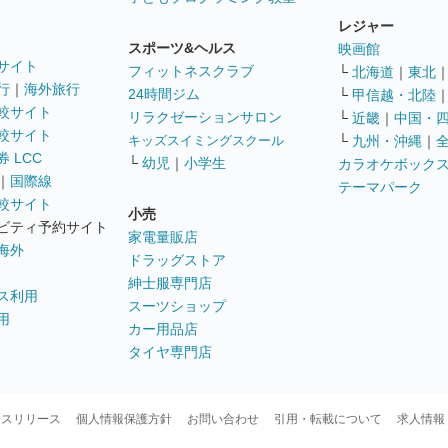
レジャー
スポーツ&ヘルス
映画館
サイト
フィットネスクラブ
└
北海道
｜
東北
行
｜
海外旅行
24時間ジム
└
甲信越・北陸
較サイト
リラクゼーションサロン
└
近畿
｜
中国・
較サイト
キッズスイミングスクール
└
九州・沖縄
｜
 LCC
└
幼児
｜
小学生
カラオケボック
｜
国際線
テーマパーク
較サイト
小売
ビティ予約サイト
家電量販店
海外
ドラッグストア
紳士服専門店
ス利用
スーツショップ
用
カー用品店
タイヤ専門店
ースリリース
個人情報保護方針
お問い合わせ
引用・転載について
求人情報