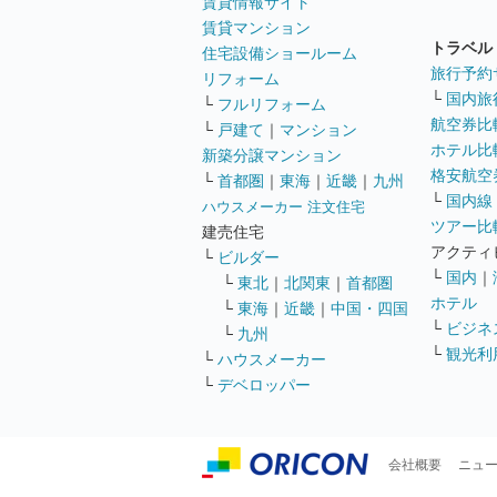
賃貸情報サイト
賃貸マンション
トラベル
住宅設備ショールーム
旅行予約
リフォーム
└
国内旅
└
フルリフォーム
航空券比
└
戸建て
｜
マンション
ホテル比
新築分譲マンション
格安航空券
└
首都圏
｜
東海
｜
近畿
｜
九州
└
国内線
ハウスメーカー 注文住宅
ツアー比
建売住宅
アクティ
└
ビルダー
└
国内
｜
└
東北
｜
北関東
｜
首都圏
ホテル
└
東海
｜
近畿
｜
中国・四国
└
ビジネ
└
九州
└
観光利
└
ハウスメーカー
└
デベロッパー
会社概要
ニュ