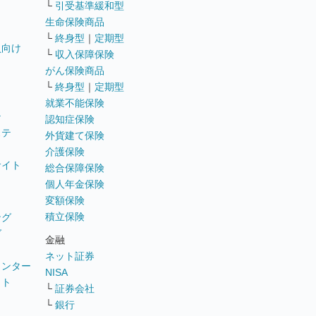
└
引受基準緩和型
生命保険商品
└
終身型
｜
定期型
員向け
└
収入保障保険
がん保険商品
└
終身型
｜
定期型
就業不能保険
テ
認知症保険
ステ
外貨建て保険
介護保険
サイト
総合保障保険
個人年金保険
変額保険
積立保険
ング
グ
金融
ネット証券
ウンター
NISA
イト
└
証券会社
リ
└
銀行