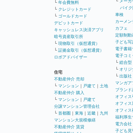
└
メーカ
└
年会費無料
バイク
└
クレジットカード
車検
└
ゴールドカード
カーメン
デビットカード
カフェ
キャッシュレス決済アプリ
定額制動
暗号資産取引所
子ども写
└
現物取引（仮想通貨）
電子書籍
└
証拠金取引（仮想通貨）
電子コミ
ロボアドバイザー
└
総合型
└
オリジ
住宅
└
出版社
不動産仲介 売却
マンガア
└
マンション
｜
戸建て
｜
土地
ブランド
不動産仲介 購入
オフィス
└
マンション
｜
戸建て
オフィス
分譲マンション管理会社
オフィス
└
首都圏
｜
東海
｜
近畿
｜
九州
福利厚生
マンション大規模修繕
電力会社
不動産仲介 賃貸
子ども見