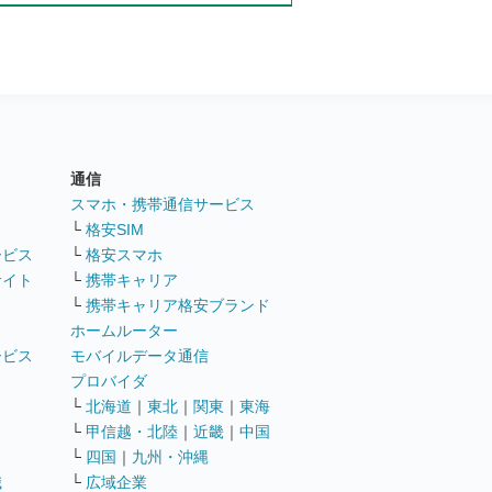
通信
ト
スマホ・携帯通信サービス
└
格安SIM
ービス
└
格安スマホ
サイト
└
携帯キャリア
└
携帯キャリア格安ブランド
ホームルーター
ービス
モバイルデータ通信
ト
プロバイダ
└
北海道
｜
東北
｜
関東
｜
東海
└
甲信越・北陸
｜
近畿
｜
中国
└
四国
｜
九州・沖縄
職
└
広域企業