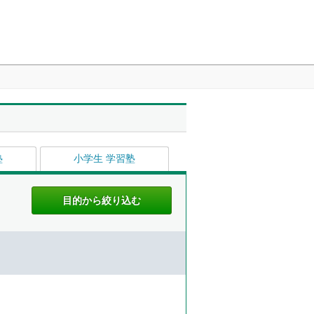
塾
小学生 学習塾