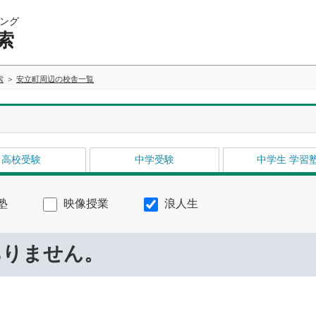
ング
索
索
安立町周辺の校舎一覧
高校受験
中学受験
中学生 学習
塾
映像授業
浪人生
ありません。