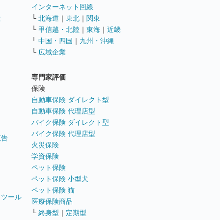
インターネット回線
遣
└
北海道
｜
東北
｜
関東
└
甲信越・北陸
｜
東海
｜
近畿
ス
└
中国・四国
｜
九州・沖縄
└
広域企業
専門家評価
ト
保険
自動車保険 ダイレクト型
自動車保険 代理店型
バイク保険 ダイレクト型
バイク保険 代理店型
広告
火災保険
学資保険
ペット保険
ペット保険 小型犬
ペット保険 猫
トツール
医療保険商品
└
終身型
｜
定期型