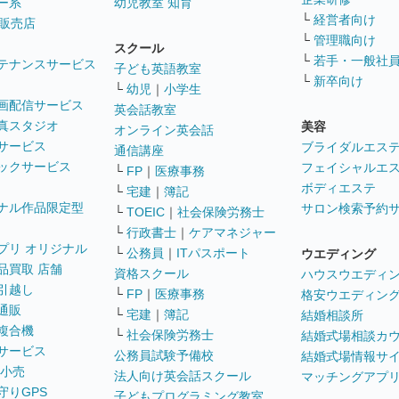
ー系
幼児教室 知育
└
経営者向け
販売店
└
管理職向け
スクール
└
若手・一般社
テナンスサービス
子ども英語教室
└
新卒向け
└
幼児
｜
小学生
画配信サービス
英会話教室
真スタジオ
美容
オンライン英会話
サービス
ブライダルエス
通信講座
ックサービス
フェイシャルエ
└
FP
｜
医療事務
ボディエステ
└
宅建
｜
簿記
ナル作品限定型
サロン検索予約
└
TOEIC
｜
社会保険労務士
└
行政書士
｜
ケアマネジャー
プリ オリジナル
└
公務員
｜
ITパスポート
ウエディング
品買取 店舗
資格スクール
ハウスウエディ
引越し
└
FP
｜
医療事務
格安ウエディン
通販
└
宅建
｜
簿記
結婚相談所
複合機
└
社会保険労務士
結婚式場相談カ
サービス
公務員試験予備校
結婚式場情報サ
 小売
法人向け英会話スクール
マッチングアプ
守りGPS
子どもプログラミング教室