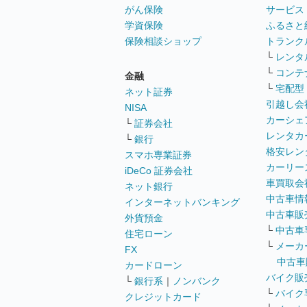
がん保険
サービス
学資保険
ふるさと
保険相談ショップ
トランク
└
レンタ
└
コンテ
金融
└
宅配型
ネット証券
引越し会
NISA
カーシェ
└
証券会社
レンタカ
└
銀行
格安レン
スマホ専業証券
カーリー
iDeCo 証券会社
車買取会
ネット銀行
中古車情
インターネットバンキング
中古車販
外貨預金
└
中古車
住宅ローン
└
メーカ
FX
中古車
カードローン
バイク販
└
銀行系
｜
ノンバンク
└
バイク
クレジットカード