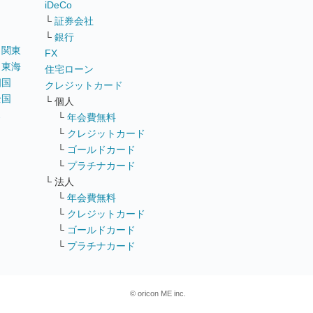
iDeCo
└
証券会社
└
銀行
｜
関東
FX
｜
東海
住宅ローン
四国
クレジットカード
全国
└ 個人
ス
└
年会費無料
└
クレジットカード
└
ゴールドカード
└
プラチナカード
└ 法人
└
年会費無料
└
クレジットカード
└
ゴールドカード
└
プラチナカード
© oricon ME inc.