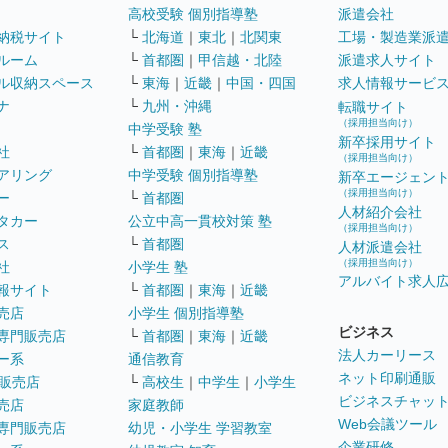
高校受験 個別指導塾
派遣会社
納税サイト
└
北海道
｜
東北
｜
北関東
工場・製造業派
ルーム
└
首都圏
｜
甲信越・北陸
派遣求人サイト
ル収納スペース
└
東海
｜
近畿
｜
中国・四国
求人情報サービ
ナ
└
九州・沖縄
転職サイト
（採用担当向け）
中学受験 塾
新卒採用サイト
社
└
首都圏
｜
東海
｜
近畿
（採用担当向け）
アリング
中学受験 個別指導塾
新卒エージェン
（採用担当向け）
ー
└
首都圏
人材紹介会社
タカー
公立中高一貫校対策 塾
（採用担当向け）
ス
└
首都圏
人材派遣会社
（採用担当向け）
社
小学生 塾
アルバイト求人
報サイト
└
首都圏
｜
東海
｜
近畿
売店
小学生 個別指導塾
ビジネス
専門販売店
└
首都圏
｜
東海
｜
近畿
法人カーリース
ー系
通信教育
ネット印刷通販
販売店
└
高校生
｜
中学生
｜
小学生
ビジネスチャッ
売店
家庭教師
Web会議ツール
専門販売店
幼児・小学生 学習教室
企業研修