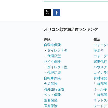
オリコン顧客満足度ランキング
保険
生活
自動車保険
ウォータ
└
ダイレクト型
浄水型
└
代理店型
ウォータ
バイク保険
家事代行
└
ダイレクト型
ハウスク
└
代理店型
コインラ
自転車保険
食材宅配
火災保険
└
首都圏
海外旅行保険
ミールキ
ペット保険
└
首都圏
生命保険
ネットス
医療保険
フードデ