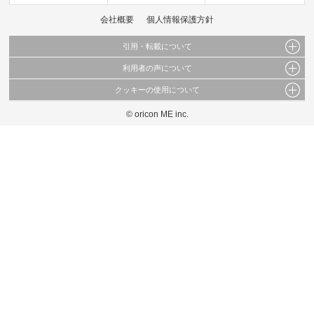
会社概要
個人情報保護方針
引用・転載について
利用者の声について
当サイトで公開されている情報（文字、写真、イラスト、画像データ等）及びこれらの配
置・編集および構造などについての著作権は株式会社oricon MEに帰属しております。
クッキーの使用について
当サイトに掲載している内容はすべてサービスの利用者が提出された見解・感想です。
これらの情報を権利者の許可なく無断転載・複製などの二次利用を行うことは固く禁じて
弊社が内容について正確性を含め一切保証するものではありません。
おります。
© oricon ME inc.
このサイトでは Cookie を使用して、ユーザーに合わせたコンテンツや広告の表示、ソー
弊社の見解・ 意見ではないことをご理解いただいた上でご覧ください。
シャル メディア機能の提供、広告の表示回数やクリック数の測定を行っています。
また、ユーザーによるサイトの利用状況についても情報を収集し、ソーシャル メディア
や広告配信、データ解析の各パートナーに提供しています。
各パートナーは、この情報とユーザーが各パートナーに提供した他の情報や、ユーザーが
各パートナーのサービスを使用したときに収集した他の情報を組み合わせて使用すること
があります。