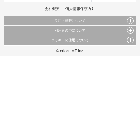
会社概要
個人情報保護方針
引用・転載について
利用者の声について
当サイトで公開されている情報（文字、写真、イラスト、画像データ等）及びこれらの配
置・編集および構造などについての著作権は株式会社oricon MEに帰属しております。
クッキーの使用について
当サイトに掲載している内容はすべてサービスの利用者が提出された見解・感想です。
これらの情報を権利者の許可なく無断転載・複製などの二次利用を行うことは固く禁じて
弊社が内容について正確性を含め一切保証するものではありません。
おります。
© oricon ME inc.
このサイトでは Cookie を使用して、ユーザーに合わせたコンテンツや広告の表示、ソー
弊社の見解・ 意見ではないことをご理解いただいた上でご覧ください。
シャル メディア機能の提供、広告の表示回数やクリック数の測定を行っています。
また、ユーザーによるサイトの利用状況についても情報を収集し、ソーシャル メディア
や広告配信、データ解析の各パートナーに提供しています。
各パートナーは、この情報とユーザーが各パートナーに提供した他の情報や、ユーザーが
各パートナーのサービスを使用したときに収集した他の情報を組み合わせて使用すること
があります。