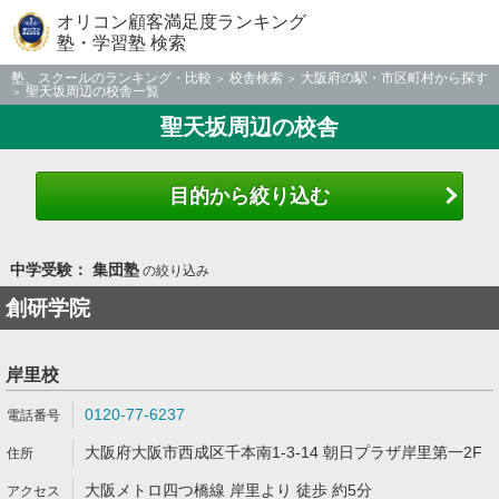
オリコン顧客満足度ランキング
塾・学習塾 検索
塾、スクールのランキング・比較
校舎検索
大阪府の駅・市区町村から探す
聖天坂周辺の校舎一覧
聖天坂周辺の校舎
目的から絞り込む
中学受験： 集団塾
の絞り込み
創研学院
岸里校
0120-77-6237
大阪府大阪市西成区千本南1-3-14 朝日プラザ岸里第一2F
大阪メトロ四つ橋線 岸里より 徒歩 約5分