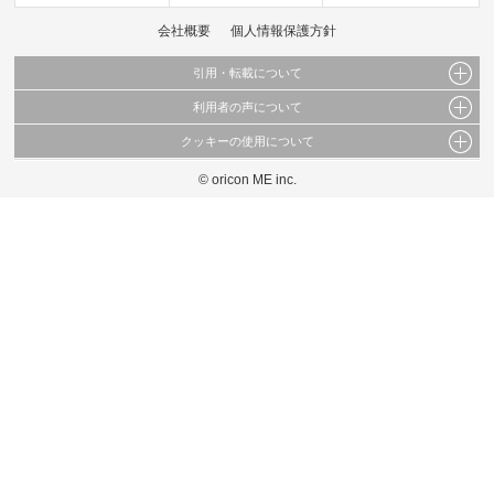
会社概要
個人情報保護方針
引用・転載について
利用者の声について
当サイトで公開されている情報（文字、写真、イラスト、画像データ等）及びこれらの配
置・編集および構造などについての著作権は株式会社oricon MEに帰属しております。
クッキーの使用について
当サイトに掲載している内容はすべてサービスの利用者が提出された見解・感想です。
これらの情報を権利者の許可なく無断転載・複製などの二次利用を行うことは固く禁じて
弊社が内容について正確性を含め一切保証するものではありません。
おります。
© oricon ME inc.
このサイトでは Cookie を使用して、ユーザーに合わせたコンテンツや広告の表示、ソー
弊社の見解・ 意見ではないことをご理解いただいた上でご覧ください。
シャル メディア機能の提供、広告の表示回数やクリック数の測定を行っています。
また、ユーザーによるサイトの利用状況についても情報を収集し、ソーシャル メディア
や広告配信、データ解析の各パートナーに提供しています。
各パートナーは、この情報とユーザーが各パートナーに提供した他の情報や、ユーザーが
各パートナーのサービスを使用したときに収集した他の情報を組み合わせて使用すること
があります。