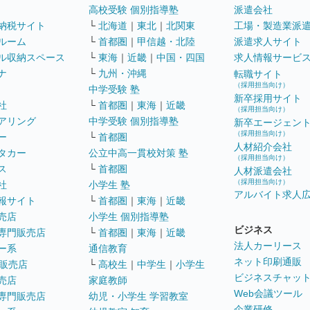
高校受験 個別指導塾
派遣会社
納税サイト
└
北海道
｜
東北
｜
北関東
工場・製造業派
ルーム
└
首都圏
｜
甲信越・北陸
派遣求人サイト
ル収納スペース
└
東海
｜
近畿
｜
中国・四国
求人情報サービ
ナ
└
九州・沖縄
転職サイト
（採用担当向け）
中学受験 塾
新卒採用サイト
社
└
首都圏
｜
東海
｜
近畿
（採用担当向け）
アリング
中学受験 個別指導塾
新卒エージェン
（採用担当向け）
ー
└
首都圏
人材紹介会社
タカー
公立中高一貫校対策 塾
（採用担当向け）
ス
└
首都圏
人材派遣会社
（採用担当向け）
社
小学生 塾
アルバイト求人
報サイト
└
首都圏
｜
東海
｜
近畿
売店
小学生 個別指導塾
ビジネス
専門販売店
└
首都圏
｜
東海
｜
近畿
法人カーリース
ー系
通信教育
ネット印刷通販
販売店
└
高校生
｜
中学生
｜
小学生
ビジネスチャッ
売店
家庭教師
Web会議ツール
専門販売店
幼児・小学生 学習教室
企業研修