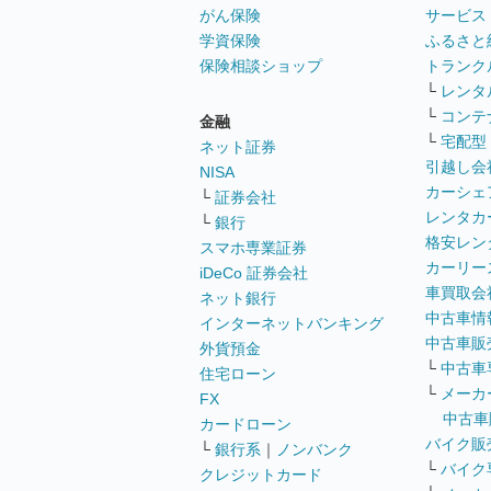
がん保険
サービス
学資保険
ふるさと
保険相談ショップ
トランク
└
レンタ
└
コンテ
金融
└
宅配型
ネット証券
引越し会
NISA
カーシェ
└
証券会社
レンタカ
└
銀行
格安レン
スマホ専業証券
カーリー
iDeCo 証券会社
車買取会
ネット銀行
中古車情
インターネットバンキング
中古車販
外貨預金
└
中古車
住宅ローン
└
メーカ
FX
中古車
カードローン
バイク販
└
銀行系
｜
ノンバンク
└
バイク
クレジットカード