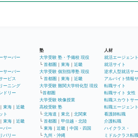
塾
人材
ーサーバー
大学受験 塾・予備校 現役
就活エージェン
└
首都圏
｜
東海
｜
近畿
就活サイト
ーサーバー
大学受験 個別指導塾 現役
逆求人型就活サ
サービス
└
首都圏
｜
東海
｜
近畿
アルバイト情報
リーニング
大学受験 難関大学特化型 現役
転職サイト
ンドリー
└
首都圏
転職サイト 女性
大学受験 映像授業
転職スカウトサ
｜
東海
｜
近畿
高校受験 塾
転職エージェン
ット
└
北海道
｜
東北
｜
北関東
看護師転職
｜
東海
｜
近畿
└
首都圏
｜
甲信越・北陸
介護転職
ーパー
└
東海
｜
近畿
｜
中国・四国
ハイクラス・
リバリー
└
九州・沖縄
ミドルクラス転