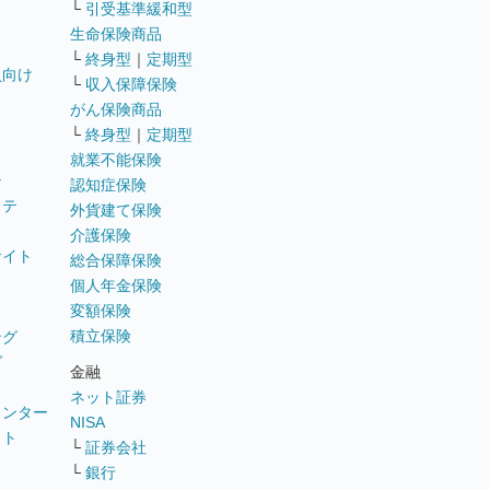
└
引受基準緩和型
生命保険商品
└
終身型
｜
定期型
員向け
└
収入保障保険
がん保険商品
└
終身型
｜
定期型
就業不能保険
テ
認知症保険
ステ
外貨建て保険
介護保険
サイト
総合保障保険
個人年金保険
変額保険
積立保険
ング
グ
金融
ネット証券
ウンター
NISA
イト
└
証券会社
リ
└
銀行