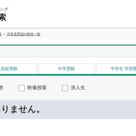
ング
索
索
沢良宜周辺の校舎一覧
高校受験
中学受験
中学生 学習
塾
映像授業
浪人生
ありません。