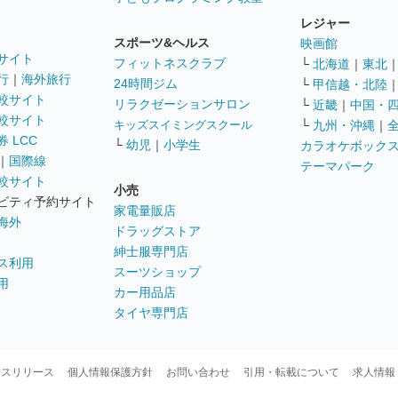
レジャー
スポーツ&ヘルス
映画館
サイト
フィットネスクラブ
└
北海道
｜
東北
行
｜
海外旅行
24時間ジム
└
甲信越・北陸
較サイト
リラクゼーションサロン
└
近畿
｜
中国・
較サイト
キッズスイミングスクール
└
九州・沖縄
｜
 LCC
└
幼児
｜
小学生
カラオケボック
｜
国際線
テーマパーク
較サイト
小売
ビティ予約サイト
家電量販店
海外
ドラッグストア
紳士服専門店
ス利用
スーツショップ
用
カー用品店
タイヤ専門店
ースリリース
個人情報保護方針
お問い合わせ
引用・転載について
求人情報