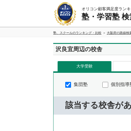
オリコン顧客満足度ランキ
塾・学習塾 検
塾、スクールのランキング・比較
大阪府の路線検
沢良宜周辺の校舎
大学受験
集団塾
個別指導
該当する校舎が