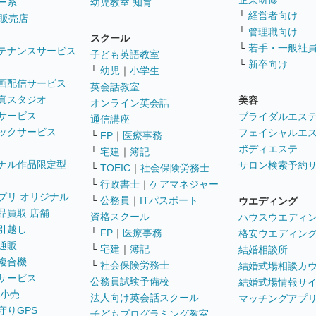
ー系
幼児教室 知育
└
経営者向け
販売店
└
管理職向け
スクール
└
若手・一般社
テナンスサービス
子ども英語教室
└
新卒向け
└
幼児
｜
小学生
画配信サービス
英会話教室
真スタジオ
美容
オンライン英会話
サービス
ブライダルエス
通信講座
ックサービス
フェイシャルエ
└
FP
｜
医療事務
ボディエステ
└
宅建
｜
簿記
ナル作品限定型
サロン検索予約
└
TOEIC
｜
社会保険労務士
└
行政書士
｜
ケアマネジャー
プリ オリジナル
└
公務員
｜
ITパスポート
ウエディング
品買取 店舗
資格スクール
ハウスウエディ
引越し
└
FP
｜
医療事務
格安ウエディン
通販
└
宅建
｜
簿記
結婚相談所
複合機
└
社会保険労務士
結婚式場相談カ
サービス
公務員試験予備校
結婚式場情報サ
 小売
法人向け英会話スクール
マッチングアプ
守りGPS
子どもプログラミング教室