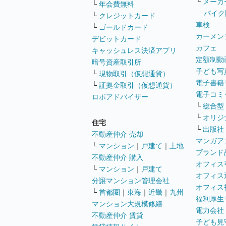
└
メーカ
└
年会費無料
バイク
└
クレジットカード
車検
└
ゴールドカード
カーメン
デビットカード
カフェ
キャッシュレス決済アプリ
定額制動
暗号資産取引所
子ども写
└
現物取引（仮想通貨）
電子書籍
└
証拠金取引（仮想通貨）
電子コミ
ロボアドバイザー
└
総合型
└
オリジ
住宅
└
出版社
不動産仲介 売却
マンガア
└
マンション
｜
戸建て
｜
土地
ブランド
不動産仲介 購入
オフィス
└
マンション
｜
戸建て
オフィス
分譲マンション管理会社
オフィス
└
首都圏
｜
東海
｜
近畿
｜
九州
福利厚生
マンション大規模修繕
電力会社
不動産仲介 賃貸
子ども見