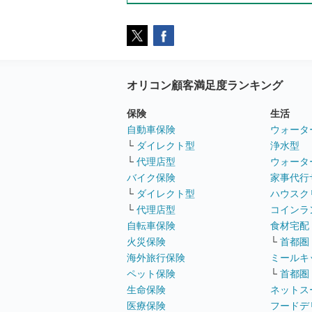
オリコン顧客満足度ランキング
保険
生活
自動車保険
ウォータ
└
ダイレクト型
浄水型
└
代理店型
ウォータ
バイク保険
家事代行
└
ダイレクト型
ハウスク
└
代理店型
コインラ
自転車保険
食材宅配
火災保険
└
首都圏
海外旅行保険
ミールキ
ペット保険
└
首都圏
生命保険
ネットス
医療保険
フードデ