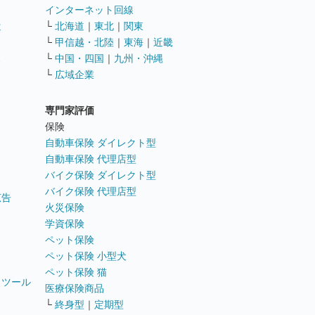
インターネット回線
遣
└
北海道
｜
東北
｜
関東
└
甲信越・北陸
｜
東海
｜
近畿
ス
└
中国・四国
｜
九州・沖縄
└
広域企業
専門家評価
ト
保険
自動車保険 ダイレクト型
自動車保険 代理店型
バイク保険 ダイレクト型
バイク保険 代理店型
広告
火災保険
学資保険
ペット保険
ペット保険 小型犬
ペット保険 猫
トツール
医療保険商品
└
終身型
｜
定期型