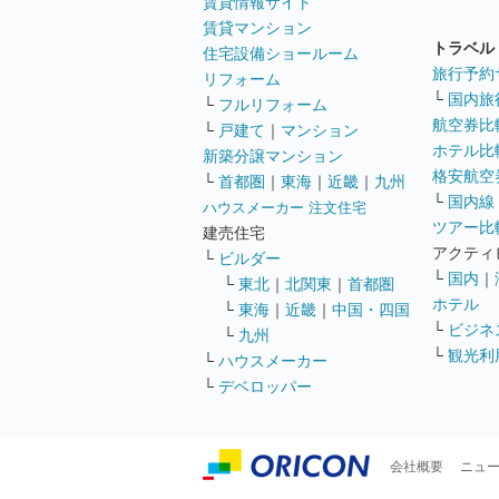
賃貸情報サイト
賃貸マンション
トラベル
住宅設備ショールーム
旅行予約
リフォーム
└
国内旅
└
フルリフォーム
航空券比
└
戸建て
｜
マンション
ホテル比
新築分譲マンション
格安航空券
└
首都圏
｜
東海
｜
近畿
｜
九州
└
国内線
ハウスメーカー 注文住宅
ツアー比
建売住宅
アクティ
└
ビルダー
└
国内
｜
└
東北
｜
北関東
｜
首都圏
ホテル
└
東海
｜
近畿
｜
中国・四国
└
ビジネ
└
九州
└
観光利
└
ハウスメーカー
└
デベロッパー
会社概要
ニュ