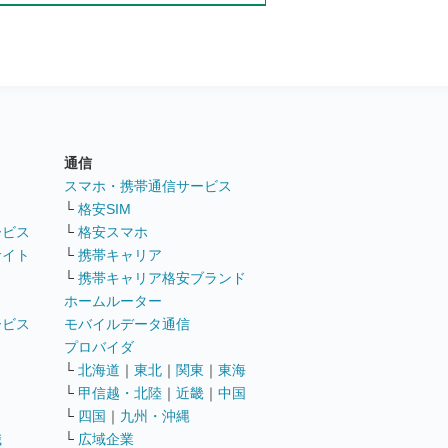
通信
ト
スマホ・携帯通信サービス
└
格安SIM
ービス
└
格安スマホ
サイト
└
携帯キャリア
└
携帯キャリア格安ブランド
ホームルーター
ービス
モバイルデータ通信
ト
プロバイダ
└
北海道
｜
東北
｜
関東
｜
東海
└
甲信越・北陸
｜
近畿
｜
中国
└
四国
｜
九州・沖縄
職
└
広域企業