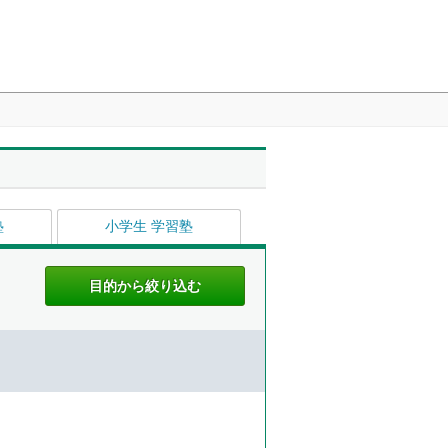
塾
小学生 学習塾