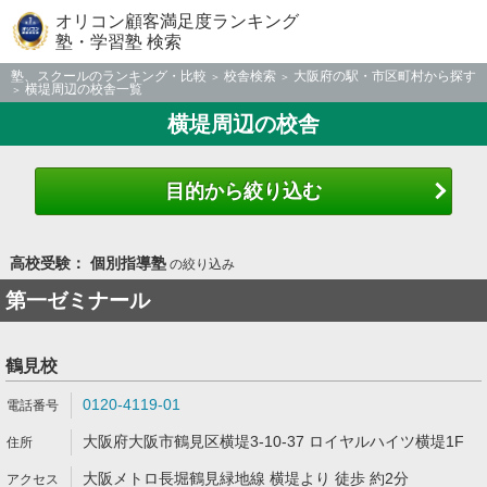
オリコン顧客満足度ランキング
塾・学習塾 検索
塾、スクールのランキング・比較
校舎検索
大阪府の駅・市区町村から探す
横堤周辺の校舎一覧
横堤周辺の校舎
目的から絞り込む
高校受験： 個別指導塾
の絞り込み
第一ゼミナール
鶴見校
0120-4119-01
大阪府大阪市鶴見区横堤3-10-37 ロイヤルハイツ横堤1F
大阪メトロ長堀鶴見緑地線 横堤より 徒歩 約2分