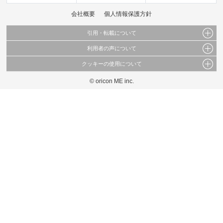
会社概要
個人情報保護方針
引用・転載について
利用者の声について
当サイトで公開されている情報（文字、写真、イラスト、画像データ等）及びこれらの配
置・編集および構造などについての著作権は株式会社oricon MEに帰属しております。
クッキーの使用について
当サイトに掲載している内容はすべてサービスの利用者が提出された見解・感想です。
これらの情報を権利者の許可なく無断転載・複製などの二次利用を行うことは固く禁じて
弊社が内容について正確性を含め一切保証するものではありません。
おります。
© oricon ME inc.
このサイトでは Cookie を使用して、ユーザーに合わせたコンテンツや広告の表示、ソー
弊社の見解・ 意見ではないことをご理解いただいた上でご覧ください。
シャル メディア機能の提供、広告の表示回数やクリック数の測定を行っています。
また、ユーザーによるサイトの利用状況についても情報を収集し、ソーシャル メディア
や広告配信、データ解析の各パートナーに提供しています。
各パートナーは、この情報とユーザーが各パートナーに提供した他の情報や、ユーザーが
各パートナーのサービスを使用したときに収集した他の情報を組み合わせて使用すること
があります。