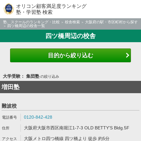
オリコン顧客満足度ランキング
塾・学習塾 検索
塾、スクールのランキング・比較
校舎検索
大阪府の駅・市区町村から探す
四ツ橋周辺の校舎一覧
四ツ橋周辺の校舎
目的から絞り込む
大学受験： 集団塾
の絞り込み
増田塾
難波校
0120-842-428
大阪府大阪市西区南堀江1-7-3 OLD BETTY'S Bldg.5F
大阪メトロ四つ橋線 四ツ橋より 徒歩 約5分