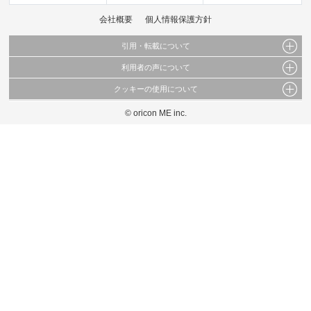
会社概要
個人情報保護方針
引用・転載について
利用者の声について
当サイトで公開されている情報（文字、写真、イラスト、画像データ等）及びこれらの配
置・編集および構造などについての著作権は株式会社oricon MEに帰属しております。
クッキーの使用について
当サイトに掲載している内容はすべてサービスの利用者が提出された見解・感想です。
これらの情報を権利者の許可なく無断転載・複製などの二次利用を行うことは固く禁じて
弊社が内容について正確性を含め一切保証するものではありません。
おります。
© oricon ME inc.
このサイトでは Cookie を使用して、ユーザーに合わせたコンテンツや広告の表示、ソー
弊社の見解・ 意見ではないことをご理解いただいた上でご覧ください。
シャル メディア機能の提供、広告の表示回数やクリック数の測定を行っています。
また、ユーザーによるサイトの利用状況についても情報を収集し、ソーシャル メディア
や広告配信、データ解析の各パートナーに提供しています。
各パートナーは、この情報とユーザーが各パートナーに提供した他の情報や、ユーザーが
各パートナーのサービスを使用したときに収集した他の情報を組み合わせて使用すること
があります。