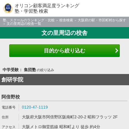
オリコン顧客満足度ランキング
塾・学習塾 検索
塾、スクールのランキング・比較
校舎検索
大阪府の駅・市区町村から探す
文の里周辺の校舎一覧
文の里周辺の校舎
目的から絞り込む
中学受験： 集団塾
の絞り込み
創研学院
阿倍野校
0120-47-1119
大阪府大阪市阿倍野区阪南町2-20-2 昭和フラッツ 2F
大阪メトロ御堂筋線 昭和町より 徒歩 約4分