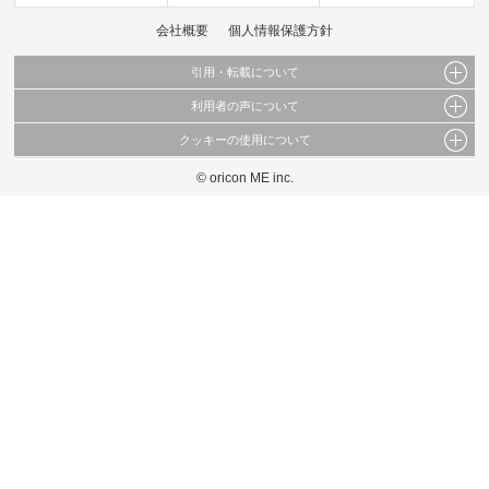
会社概要
個人情報保護方針
引用・転載について
利用者の声について
当サイトで公開されている情報（文字、写真、イラスト、画像データ等）及びこれらの配
置・編集および構造などについての著作権は株式会社oricon MEに帰属しております。
クッキーの使用について
当サイトに掲載している内容はすべてサービスの利用者が提出された見解・感想です。
これらの情報を権利者の許可なく無断転載・複製などの二次利用を行うことは固く禁じて
弊社が内容について正確性を含め一切保証するものではありません。
おります。
© oricon ME inc.
このサイトでは Cookie を使用して、ユーザーに合わせたコンテンツや広告の表示、ソー
弊社の見解・ 意見ではないことをご理解いただいた上でご覧ください。
シャル メディア機能の提供、広告の表示回数やクリック数の測定を行っています。
また、ユーザーによるサイトの利用状況についても情報を収集し、ソーシャル メディア
や広告配信、データ解析の各パートナーに提供しています。
各パートナーは、この情報とユーザーが各パートナーに提供した他の情報や、ユーザーが
各パートナーのサービスを使用したときに収集した他の情報を組み合わせて使用すること
があります。