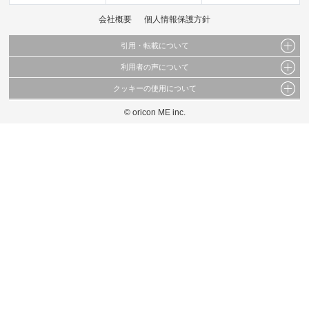
会社概要
個人情報保護方針
引用・転載について
利用者の声について
当サイトで公開されている情報（文字、写真、イラスト、画像データ等）及びこれらの配
置・編集および構造などについての著作権は株式会社oricon MEに帰属しております。
クッキーの使用について
当サイトに掲載している内容はすべてサービスの利用者が提出された見解・感想です。
これらの情報を権利者の許可なく無断転載・複製などの二次利用を行うことは固く禁じて
弊社が内容について正確性を含め一切保証するものではありません。
おります。
© oricon ME inc.
このサイトでは Cookie を使用して、ユーザーに合わせたコンテンツや広告の表示、ソー
弊社の見解・ 意見ではないことをご理解いただいた上でご覧ください。
シャル メディア機能の提供、広告の表示回数やクリック数の測定を行っています。
また、ユーザーによるサイトの利用状況についても情報を収集し、ソーシャル メディア
や広告配信、データ解析の各パートナーに提供しています。
各パートナーは、この情報とユーザーが各パートナーに提供した他の情報や、ユーザーが
各パートナーのサービスを使用したときに収集した他の情報を組み合わせて使用すること
があります。