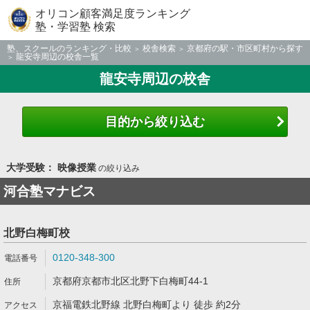
オリコン顧客満足度ランキング
塾・学習塾 検索
塾、スクールのランキング・比較
校舎検索
京都府の駅・市区町村から探す
龍安寺周辺の校舎一覧
龍安寺周辺の校舎
目的から絞り込む
大学受験： 映像授業
の絞り込み
河合塾マナビス
北野白梅町校
0120-348-300
京都府京都市北区北野下白梅町44-1
京福電鉄北野線 北野白梅町より 徒歩 約2分