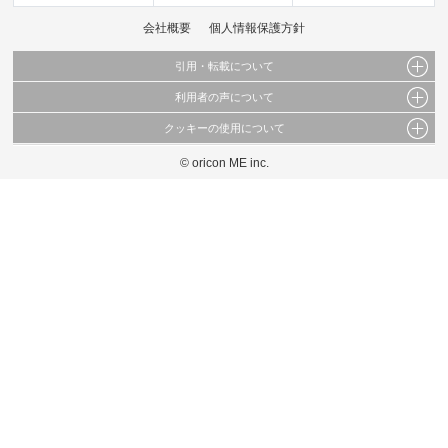
会社概要
個人情報保護方針
引用・転載について
利用者の声について
当サイトで公開されている情報（文字、写真、イラスト、画像データ等）及びこれらの配
置・編集および構造などについての著作権は株式会社oricon MEに帰属しております。
クッキーの使用について
当サイトに掲載している内容はすべてサービスの利用者が提出された見解・感想です。
これらの情報を権利者の許可なく無断転載・複製などの二次利用を行うことは固く禁じて
弊社が内容について正確性を含め一切保証するものではありません。
おります。
© oricon ME inc.
このサイトでは Cookie を使用して、ユーザーに合わせたコンテンツや広告の表示、ソー
弊社の見解・ 意見ではないことをご理解いただいた上でご覧ください。
シャル メディア機能の提供、広告の表示回数やクリック数の測定を行っています。
また、ユーザーによるサイトの利用状況についても情報を収集し、ソーシャル メディア
や広告配信、データ解析の各パートナーに提供しています。
各パートナーは、この情報とユーザーが各パートナーに提供した他の情報や、ユーザーが
各パートナーのサービスを使用したときに収集した他の情報を組み合わせて使用すること
があります。