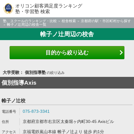
オリコン顧客満足度ランキング
塾・学習塾 検索
塾、スクールのランキング・比較
校舎検索
京都府の駅・市区町村から探す
帷子ノ辻周辺の校舎一覧
帷子ノ辻周辺の校舎
目的から絞り込む
大学受験： 個別指導塾
の絞り込み
個別指導Axis
帷子ノ辻校
075-873-3341
京都府京都市右京区太秦堀ヶ内町30-45 Axisビル
京福電鉄嵐山本線 帷子ノ辻より 徒歩 約1分