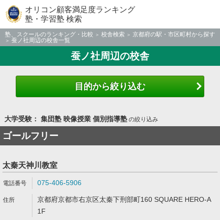
オリコン顧客満足度ランキング
塾・学習塾 検索
塾、スクールのランキング・比較
校舎検索
京都府の駅・市区町村から探す
蚕ノ社周辺の校舎一覧
蚕ノ社周辺の校舎
目的から絞り込む
大学受験： 集団塾 映像授業 個別指導塾
の絞り込み
ゴールフリー
太秦天神川教室
075-406-5906
京都府京都市右京区太秦下刑部町160 SQUARE HERO-A
1F