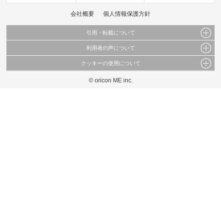
会社概要
個人情報保護方針
引用・転載について
利用者の声について
当サイトで公開されている情報（文字、写真、イラスト、画像データ等）及びこれらの配
置・編集および構造などについての著作権は株式会社oricon MEに帰属しております。
クッキーの使用について
当サイトに掲載している内容はすべてサービスの利用者が提出された見解・感想です。
これらの情報を権利者の許可なく無断転載・複製などの二次利用を行うことは固く禁じて
弊社が内容について正確性を含め一切保証するものではありません。
おります。
© oricon ME inc.
このサイトでは Cookie を使用して、ユーザーに合わせたコンテンツや広告の表示、ソー
弊社の見解・ 意見ではないことをご理解いただいた上でご覧ください。
シャル メディア機能の提供、広告の表示回数やクリック数の測定を行っています。
また、ユーザーによるサイトの利用状況についても情報を収集し、ソーシャル メディア
や広告配信、データ解析の各パートナーに提供しています。
各パートナーは、この情報とユーザーが各パートナーに提供した他の情報や、ユーザーが
各パートナーのサービスを使用したときに収集した他の情報を組み合わせて使用すること
があります。