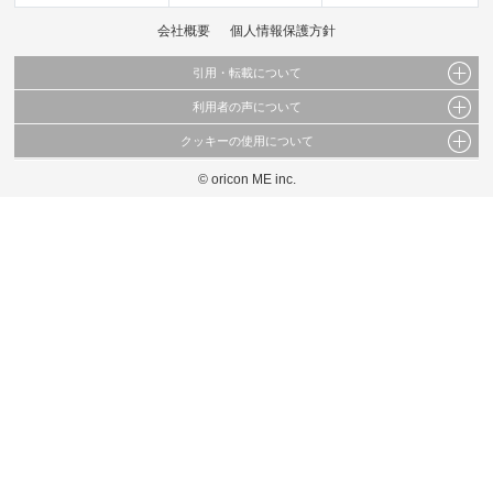
会社概要
個人情報保護方針
引用・転載について
利用者の声について
当サイトで公開されている情報（文字、写真、イラスト、画像データ等）及びこれらの配
置・編集および構造などについての著作権は株式会社oricon MEに帰属しております。
クッキーの使用について
当サイトに掲載している内容はすべてサービスの利用者が提出された見解・感想です。
これらの情報を権利者の許可なく無断転載・複製などの二次利用を行うことは固く禁じて
弊社が内容について正確性を含め一切保証するものではありません。
おります。
© oricon ME inc.
このサイトでは Cookie を使用して、ユーザーに合わせたコンテンツや広告の表示、ソー
弊社の見解・ 意見ではないことをご理解いただいた上でご覧ください。
シャル メディア機能の提供、広告の表示回数やクリック数の測定を行っています。
また、ユーザーによるサイトの利用状況についても情報を収集し、ソーシャル メディア
や広告配信、データ解析の各パートナーに提供しています。
各パートナーは、この情報とユーザーが各パートナーに提供した他の情報や、ユーザーが
各パートナーのサービスを使用したときに収集した他の情報を組み合わせて使用すること
があります。