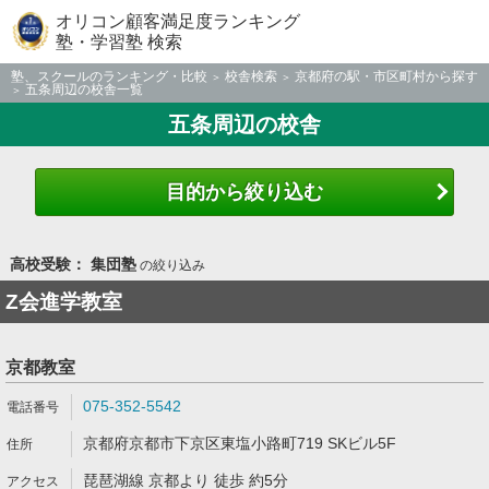
オリコン顧客満足度ランキング
塾・学習塾 検索
塾、スクールのランキング・比較
校舎検索
京都府の駅・市区町村から探す
五条周辺の校舎一覧
五条周辺の校舎
目的から絞り込む
高校受験： 集団塾
の絞り込み
Z会進学教室
京都教室
075-352-5542
京都府京都市下京区東塩小路町719 SKビル5F
琵琶湖線 京都より 徒歩 約5分