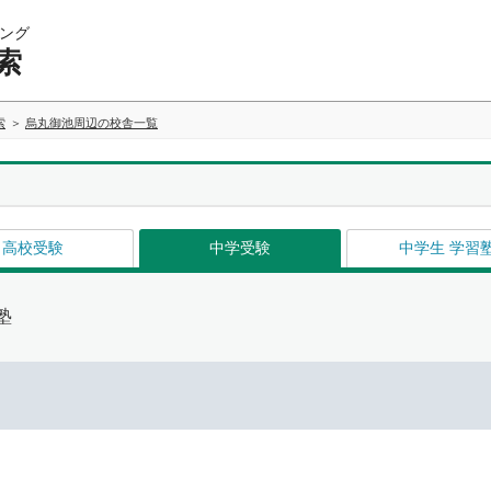
ング
索
索
烏丸御池周辺の校舎一覧
高校受験
中学受験
中学生 学習
塾