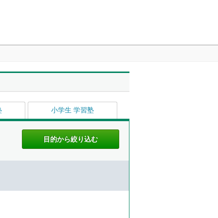
塾
小学生 学習塾