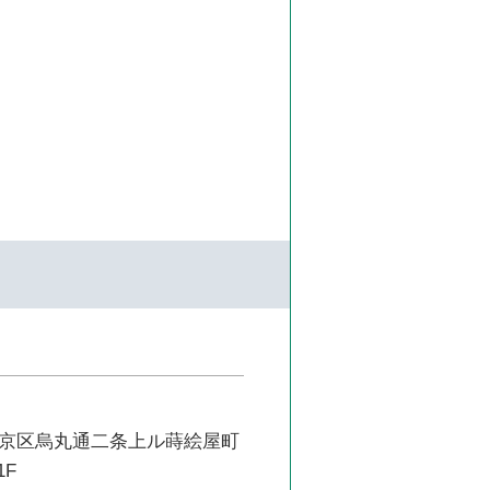
京区烏丸通二条上ル蒔絵屋町
1F