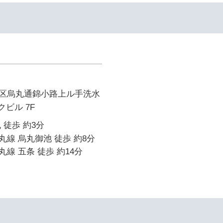
区烏丸通錦小路上ル手洗水
クビル 7F
 徒歩 約3分
線 烏丸御池 徒歩 約8分
線 五条 徒歩 約14分