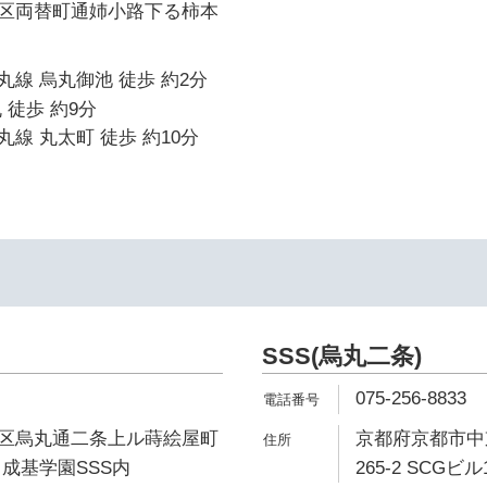
区両替町通姉小路下る柿本
線 烏丸御池 徒歩 約2分
 徒歩 約9分
線 丸太町 徒歩 約10分
SSS(烏丸二条)
075-256-8833
区烏丸通二条上ル蒔絵屋町
京都府京都市中
1F 成基学園SSS内
265-2 SCGビル