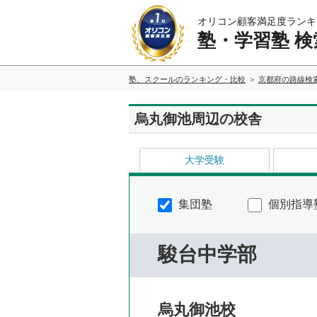
オリコン顧客満足度ランキ
塾・学習塾 検
塾、スクールのランキング・比較
京都府の路線検
烏丸御池周辺の校舎
大学受験
集団塾
個別指導
駿台中学部
烏丸御池校