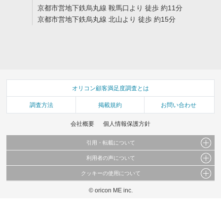
京都市営地下鉄烏丸線 鞍馬口より 徒歩 約11分
京都市営地下鉄烏丸線 北山より 徒歩 約15分
オリコン顧客満足度調査とは
調査方法
掲載規約
お問い合わせ
会社概要
個人情報保護方針
引用・転載について
利用者の声について
当サイトで公開されている情報（文字、写真、イラスト、画像データ等）及びこれらの配
置・編集および構造などについての著作権は株式会社oricon MEに帰属しております。
クッキーの使用について
当サイトに掲載している内容はすべてサービスの利用者が提出された見解・感想です。
これらの情報を権利者の許可なく無断転載・複製などの二次利用を行うことは固く禁じて
弊社が内容について正確性を含め一切保証するものではありません。
おります。
© oricon ME inc.
このサイトでは Cookie を使用して、ユーザーに合わせたコンテンツや広告の表示、ソー
弊社の見解・ 意見ではないことをご理解いただいた上でご覧ください。
シャル メディア機能の提供、広告の表示回数やクリック数の測定を行っています。
また、ユーザーによるサイトの利用状況についても情報を収集し、ソーシャル メディア
や広告配信、データ解析の各パートナーに提供しています。