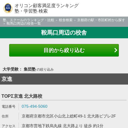
オリコン顧客満足度ランキング
塾・学習塾 検索
塾、スクールのランキング・比較
校舎検索
京都府の駅・市区町村から探す
鞍馬口周辺の校舎一覧
鞍馬口周辺の校舎
目的から絞り込む
大学受験： 集団塾
の絞り込み
京進
TOPΣ京進 北大路校
075-494-5060
京都府京都市北区小山北上総町49-1 北大路ビブレ2F
京都市営地下鉄烏丸線 北大路より 徒歩 約1分