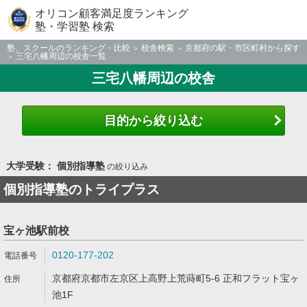
オリコン顧客満足度ランキング
塾・学習塾 検索
塾、スクールのランキング・比較
校舎検索
京都府の駅・市区町村から探す
三宅八幡周辺の校舎一覧
三宅八幡周辺の校舎
目的から絞り込む
大学受験： 個別指導塾
の絞り込み
個別指導塾のトライプラス
宝ヶ池駅前校
0120-177-202
京都府京都市左京区上高野上荒蒔町5-6 正和フラット宝ヶ
池1F