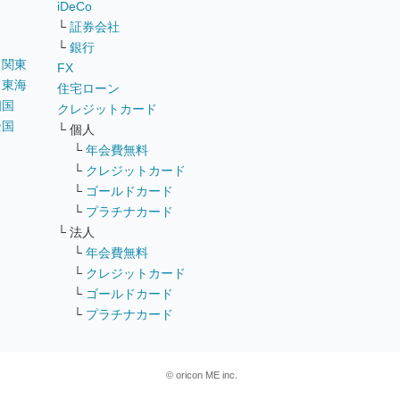
iDeCo
└
証券会社
└
銀行
｜
関東
FX
｜
東海
住宅ローン
四国
クレジットカード
全国
└ 個人
ス
└
年会費無料
└
クレジットカード
└
ゴールドカード
└
プラチナカード
└ 法人
└
年会費無料
└
クレジットカード
└
ゴールドカード
└
プラチナカード
© oricon ME inc.