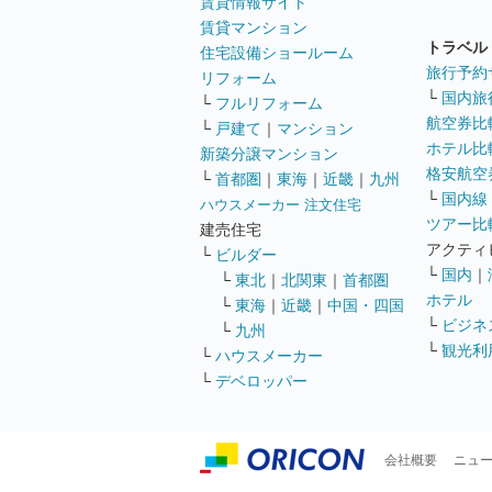
賃貸情報サイト
賃貸マンション
トラベル
住宅設備ショールーム
旅行予約
リフォーム
└
国内旅
└
フルリフォーム
航空券比
└
戸建て
｜
マンション
ホテル比
新築分譲マンション
格安航空券
└
首都圏
｜
東海
｜
近畿
｜
九州
└
国内線
ハウスメーカー 注文住宅
ツアー比
建売住宅
アクティ
└
ビルダー
└
国内
｜
└
東北
｜
北関東
｜
首都圏
ホテル
└
東海
｜
近畿
｜
中国・四国
└
ビジネ
└
九州
└
観光利
└
ハウスメーカー
└
デベロッパー
会社概要
ニュ