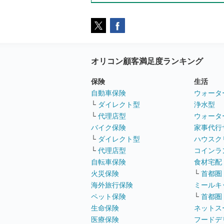
オリコン顧客満足度ランキング
保険
生活
自動車保険
ウォータ
└
ダイレクト型
浄水型
└
代理店型
ウォータ
バイク保険
家事代行
└
ダイレクト型
ハウスク
└
代理店型
コインラ
自転車保険
食材宅配
火災保険
└
首都圏
海外旅行保険
ミールキ
ペット保険
└
首都圏
生命保険
ネットス
医療保険
フードデ