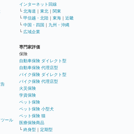
インターネット回線
遣
└
北海道
｜
東北
｜
関東
└
甲信越・北陸
｜
東海
｜
近畿
ス
└
中国・四国
｜
九州・沖縄
└
広域企業
専門家評価
ト
保険
自動車保険 ダイレクト型
自動車保険 代理店型
バイク保険 ダイレクト型
バイク保険 代理店型
広告
火災保険
学資保険
ペット保険
ペット保険 小型犬
ペット保険 猫
トツール
医療保険商品
└
終身型
｜
定期型