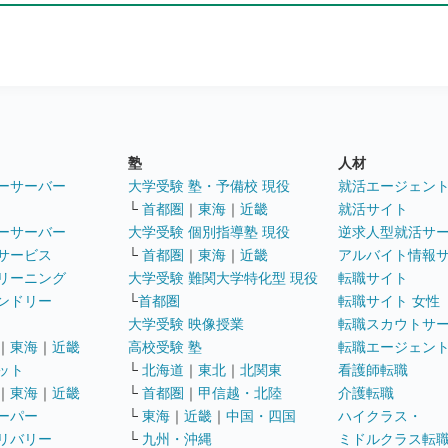
塾
人材
ーサーバー
大学受験 塾・予備校 現役
就活エージェン
└
首都圏
｜
東海
｜
近畿
就活サイト
ーサーバー
大学受験 個別指導塾 現役
逆求人型就活サ
サービス
└
首都圏
｜
東海
｜
近畿
アルバイト情報
リーニング
大学受験 難関大学特化型 現役
転職サイト
ンドリー
└
首都圏
転職サイト 女性
大学受験 映像授業
転職スカウトサ
｜
東海
｜
近畿
高校受験 塾
転職エージェン
ット
└
北海道
｜
東北
｜
北関東
看護師転職
｜
東海
｜
近畿
└
首都圏
｜
甲信越・北陸
介護転職
ーパー
└
東海
｜
近畿
｜
中国・四国
ハイクラス・
リバリー
└
九州・沖縄
ミドルクラス転