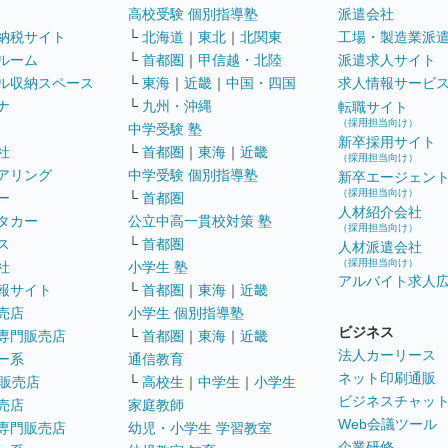
高校受験 個別指導塾
派遣会社
納税サイト
└
北海道
｜
東北
｜
北関東
工場・製造業派
ルーム
└
首都圏
｜
甲信越・北陸
派遣求人サイト
ル収納スペース
└
東海
｜
近畿
｜
中国・四国
求人情報サービ
ナ
└
九州・沖縄
転職サイト
（採用担当向け）
中学受験 塾
新卒採用サイト
社
└
首都圏
｜
東海
｜
近畿
（採用担当向け）
アリング
中学受験 個別指導塾
新卒エージェン
（採用担当向け）
ー
└
首都圏
人材紹介会社
タカー
公立中高一貫校対策 塾
（採用担当向け）
ス
└
首都圏
人材派遣会社
（採用担当向け）
社
小学生 塾
アルバイト求人
報サイト
└
首都圏
｜
東海
｜
近畿
売店
小学生 個別指導塾
ビジネス
専門販売店
└
首都圏
｜
東海
｜
近畿
法人カーリース
ー系
通信教育
ネット印刷通販
販売店
└
高校生
｜
中学生
｜
小学生
ビジネスチャッ
売店
家庭教師
Web会議ツール
専門販売店
幼児・小学生 学習教室
企業研修