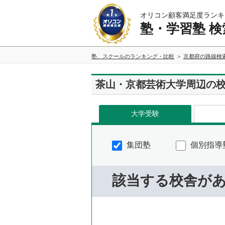
オリコン顧客満足度ランキ
塾・学習塾 検
塾、スクールのランキング・比較
京都府の路線検
茶山・京都芸術大学周辺の
大学受験
集団塾
個別指導
該当する校舎が