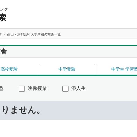
ング
索
索
茶山・京都芸術大学周辺の校舎一覧
校舎
高校受験
中学受験
中学生 学習
塾
映像授業
浪人生
ありません。