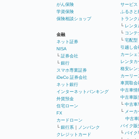
がん保険
サービス
学資保険
ふるさと
保険相談ショップ
トランク
└
レンタ
└
コンテ
金融
└
宅配型
ネット証券
引越し会
NISA
カーシェ
└
証券会社
レンタカ
└
銀行
格安レン
スマホ専業証券
カーリー
iDeCo 証券会社
車買取会
ネット銀行
中古車情
インターネットバンキング
中古車販
外貨預金
└
中古車
住宅ローン
└
メーカ
FX
中古車
カードローン
バイク販
└
銀行系
｜
ノンバンク
└
バイク
クレジットカード