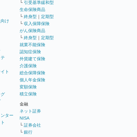
└
引受基準緩和型
生命保険商品
└
終身型
｜
定期型
員向け
└
収入保障保険
がん保険商品
└
終身型
｜
定期型
就業不能保険
テ
認知症保険
ステ
外貨建て保険
介護保険
サイト
総合保障保険
個人年金保険
変額保険
積立保険
ング
グ
金融
ネット証券
ウンター
NISA
イト
└
証券会社
リ
└
銀行