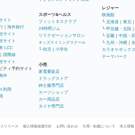
レジャー
スポーツ&ヘルス
映画館
サイト
フィットネスクラブ
└
北海道
｜
東北
行
｜
海外旅行
24時間ジム
└
甲信越・北陸
較サイト
リラクゼーションサロン
└
近畿
｜
中国・
較サイト
キッズスイミングスクール
└
九州・沖縄
｜
 LCC
└
幼児
｜
小学生
カラオケボック
｜
国際線
テーマパーク
較サイト
小売
ビティ予約サイト
家電量販店
海外
ドラッグストア
紳士服専門店
ス利用
スーツショップ
用
カー用品店
タイヤ専門店
ースリリース
個人情報保護方針
お問い合わせ
引用・転載について
求人情報