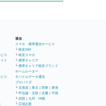
通信
ト
スマホ・携帯通信サービス
└
格安SIM
ービス
└
格安スマホ
サイト
└
携帯キャリア
└
携帯キャリア格安ブランド
ホームルーター
ービス
モバイルデータ通信
ト
プロバイダ
└
北海道
｜
東北
｜
関東
｜
東海
└
甲信越・北陸
｜
近畿
｜
中国
└
四国
｜
九州・沖縄
職
└
広域企業