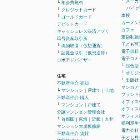
└
メーカ
└
年会費無料
バイク
└
クレジットカード
車検
└
ゴールドカード
カーメン
デビットカード
カフェ
キャッシュレス決済アプリ
定額制動
暗号資産取引所
子ども写
└
現物取引（仮想通貨）
電子書籍
└
証拠金取引（仮想通貨）
電子コミ
ロボアドバイザー
└
総合型
└
オリジ
住宅
└
出版社
不動産仲介 売却
マンガア
└
マンション
｜
戸建て
｜
土地
ブランド
不動産仲介 購入
オフィス
└
マンション
｜
戸建て
オフィス
分譲マンション管理会社
オフィス
└
首都圏
｜
東海
｜
近畿
｜
九州
福利厚生
マンション大規模修繕
電力会社
不動産仲介 賃貸
子ども見