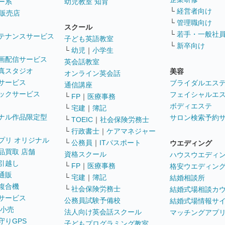
ー系
幼児教室 知育
└
経営者向け
販売店
└
管理職向け
スクール
└
若手・一般社
テナンスサービス
子ども英語教室
└
新卒向け
└
幼児
｜
小学生
画配信サービス
英会話教室
真スタジオ
美容
オンライン英会話
サービス
ブライダルエス
通信講座
ックサービス
フェイシャルエ
└
FP
｜
医療事務
ボディエステ
└
宅建
｜
簿記
ナル作品限定型
サロン検索予約
└
TOEIC
｜
社会保険労務士
└
行政書士
｜
ケアマネジャー
プリ オリジナル
└
公務員
｜
ITパスポート
ウエディング
品買取 店舗
資格スクール
ハウスウエディ
引越し
└
FP
｜
医療事務
格安ウエディン
通販
└
宅建
｜
簿記
結婚相談所
複合機
└
社会保険労務士
結婚式場相談カ
サービス
公務員試験予備校
結婚式場情報サ
 小売
法人向け英会話スクール
マッチングアプ
守りGPS
子どもプログラミング教室