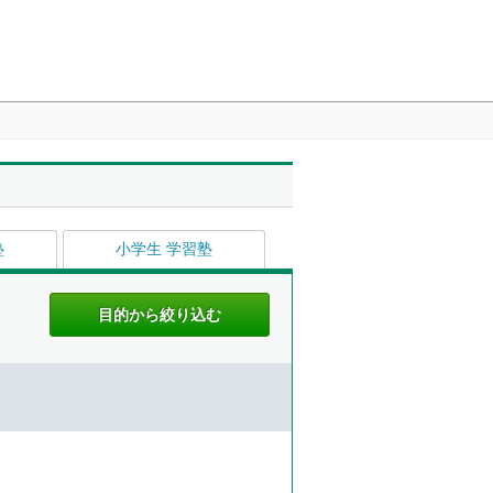
塾
小学生 学習塾