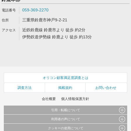
059-369-2270
三重県鈴鹿市神戸9-2-21
近鉄鈴鹿線 鈴鹿市より 徒歩 約2分
伊勢鉄道伊勢線 鈴鹿より 徒歩 約13分
オリコン顧客満足度調査とは
調査方法
掲載規約
お問い合わせ
会社概要
個人情報保護方針
引用・転載について
利用者の声について
当サイトで公開されている情報（文字、写真、イラスト、画像データ等）及びこれらの配
置・編集および構造などについての著作権は株式会社oricon MEに帰属しております。
クッキーの使用について
当サイトに掲載している内容はすべてサービスの利用者が提出された見解・感想です。
これらの情報を権利者の許可なく無断転載・複製などの二次利用を行うことは固く禁じて