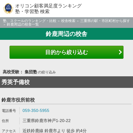
オリコン顧客満足度ランキング
塾・学習塾 検索
塾、スクールのランキング・比較
校舎検索
三重県の駅・市区町村から探す
鈴鹿周辺の校舎一覧
鈴鹿周辺の校舎
目的から絞り込む
高校受験： 集団塾
の絞り込み
秀英予備校
鈴鹿市役所前校
059-350-5955
三重県鈴鹿市神戸1-20-22
近鉄鈴鹿線 鈴鹿市より 徒歩 約4分