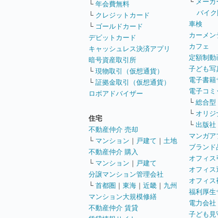
└
メーカ
└
年会費無料
バイク
└
クレジットカード
車検
└
ゴールドカード
カーメン
デビットカード
カフェ
キャッシュレス決済アプリ
定額制動
暗号資産取引所
子ども写
└
現物取引（仮想通貨）
電子書籍
└
証拠金取引（仮想通貨）
電子コミ
ロボアドバイザー
└
総合型
└
オリジ
住宅
└
出版社
不動産仲介 売却
マンガア
└
マンション
｜
戸建て
｜
土地
ブランド
不動産仲介 購入
オフィス
└
マンション
｜
戸建て
オフィス
分譲マンション管理会社
オフィス
└
首都圏
｜
東海
｜
近畿
｜
九州
福利厚生
マンション大規模修繕
電力会社
不動産仲介 賃貸
子ども見