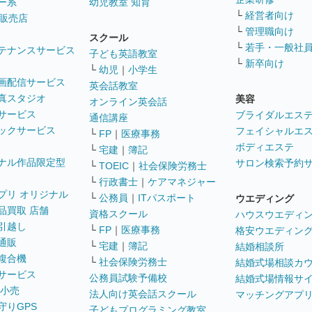
ー系
幼児教室 知育
└
経営者向け
販売店
└
管理職向け
スクール
└
若手・一般社
テナンスサービス
子ども英語教室
└
新卒向け
└
幼児
｜
小学生
画配信サービス
英会話教室
真スタジオ
美容
オンライン英会話
サービス
ブライダルエス
通信講座
ックサービス
フェイシャルエ
└
FP
｜
医療事務
ボディエステ
└
宅建
｜
簿記
ナル作品限定型
サロン検索予約
└
TOEIC
｜
社会保険労務士
└
行政書士
｜
ケアマネジャー
プリ オリジナル
└
公務員
｜
ITパスポート
ウエディング
品買取 店舗
資格スクール
ハウスウエディ
引越し
└
FP
｜
医療事務
格安ウエディン
通販
└
宅建
｜
簿記
結婚相談所
複合機
└
社会保険労務士
結婚式場相談カ
サービス
公務員試験予備校
結婚式場情報サ
 小売
法人向け英会話スクール
マッチングアプ
守りGPS
子どもプログラミング教室