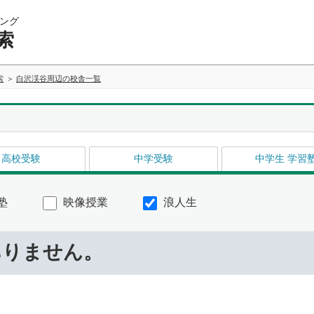
ング
索
索
白沢渓谷周辺の校舎一覧
高校受験
中学受験
中学生 学習
塾
映像授業
浪人生
ありません。