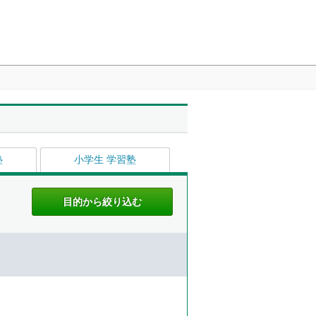
塾
小学生 学習塾