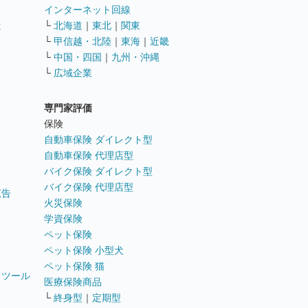
インターネット回線
遣
└
北海道
｜
東北
｜
関東
└
甲信越・北陸
｜
東海
｜
近畿
ス
└
中国・四国
｜
九州・沖縄
└
広域企業
専門家評価
ト
保険
自動車保険 ダイレクト型
自動車保険 代理店型
バイク保険 ダイレクト型
バイク保険 代理店型
広告
火災保険
学資保険
ペット保険
ペット保険 小型犬
ペット保険 猫
トツール
医療保険商品
└
終身型
｜
定期型