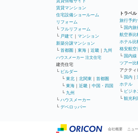
賃貸情報サイト
賃貸マンション
トラベル
住宅設備ショールーム
旅行予約
リフォーム
└
国内旅
└
フルリフォーム
航空券比
└
戸建て
｜
マンション
ホテル比
新築分譲マンション
格安航空券
└
首都圏
｜
東海
｜
近畿
｜
九州
└
国内線
ハウスメーカー 注文住宅
ツアー比
建売住宅
アクティ
└
ビルダー
└
国内
｜
└
東北
｜
北関東
｜
首都圏
ホテル
└
東海
｜
近畿
｜
中国・四国
└
ビジネ
└
九州
└
観光利
└
ハウスメーカー
└
デベロッパー
会社概要
ニュ