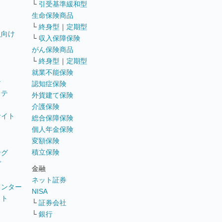
└
引受基準緩和型
生命保険商品
└
終身型
｜
定期型
員向け
└
収入保障保険
がん保険商品
└
終身型
｜
定期型
就業不能保険
テ
認知症保険
ステ
外貨建て保険
介護保険
サイト
総合保障保険
個人年金保険
変額保険
積立保険
ング
グ
金融
ネット証券
ウンター
NISA
イト
└
証券会社
リ
└
銀行