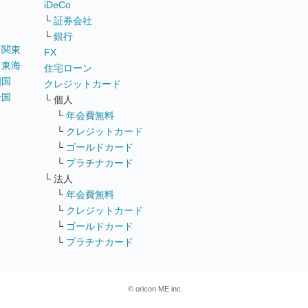
iDeCo
└
証券会社
└
銀行
｜
関東
FX
｜
東海
住宅ローン
四国
クレジットカード
全国
└ 個人
ス
└
年会費無料
└
クレジットカード
└
ゴールドカード
└
プラチナカード
└ 法人
└
年会費無料
└
クレジットカード
└
ゴールドカード
└
プラチナカード
© oricon ME inc.