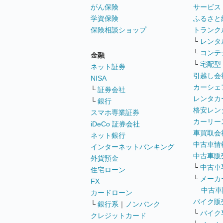
がん保険
サービス
学資保険
ふるさと
保険相談ショップ
トランク
└
レンタ
└
コンテ
金融
└
宅配型
ネット証券
引越し会
NISA
カーシェ
└
証券会社
レンタカ
└
銀行
格安レン
スマホ専業証券
カーリー
iDeCo 証券会社
車買取会
ネット銀行
中古車情
インターネットバンキング
中古車販
外貨預金
└
中古車
住宅ローン
└
メーカ
FX
中古車
カードローン
バイク販
└
銀行系
｜
ノンバンク
└
バイク
クレジットカード