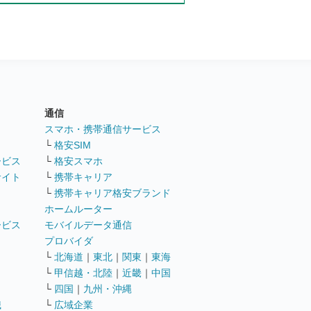
通信
ト
スマホ・携帯通信サービス
└
格安SIM
ービス
└
格安スマホ
サイト
└
携帯キャリア
└
携帯キャリア格安ブランド
ホームルーター
ービス
モバイルデータ通信
ト
プロバイダ
└
北海道
｜
東北
｜
関東
｜
東海
└
甲信越・北陸
｜
近畿
｜
中国
└
四国
｜
九州・沖縄
職
└
広域企業