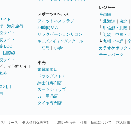
レジャー
スポーツ&ヘルス
映画館
サイト
フィットネスクラブ
└
北海道
｜
東北
行
｜
海外旅行
24時間ジム
└
甲信越・北陸
較サイト
リラクゼーションサロン
└
近畿
｜
中国・
較サイト
キッズスイミングスクール
└
九州・沖縄
｜
 LCC
└
幼児
｜
小学生
カラオケボック
｜
国際線
テーマパーク
較サイト
小売
ビティ予約サイト
家電量販店
海外
ドラッグストア
紳士服専門店
ス利用
スーツショップ
用
カー用品店
タイヤ専門店
ースリリース
個人情報保護方針
お問い合わせ
引用・転載について
求人情報