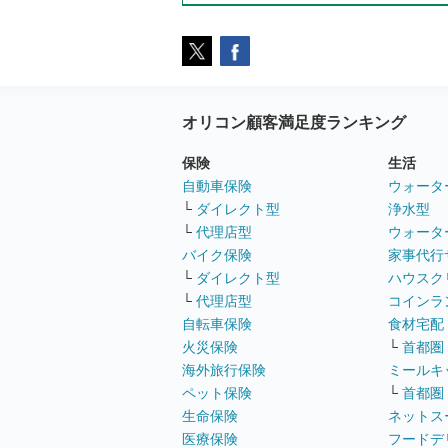
オリコン顧客満足度ランキング
保険
生活
自動車保険
ウォータ
└
ダイレクト型
浄水型
└
代理店型
ウォータ
バイク保険
家事代行
└
ダイレクト型
ハウスク
└
代理店型
コインラ
自転車保険
食材宅配
火災保険
└
首都圏
海外旅行保険
ミールキ
ペット保険
└
首都圏
生命保険
ネットス
医療保険
フードデ