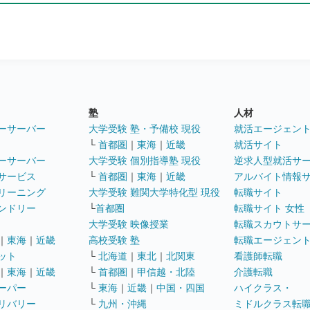
塾
人材
ーサーバー
大学受験 塾・予備校 現役
就活エージェン
└
首都圏
｜
東海
｜
近畿
就活サイト
ーサーバー
大学受験 個別指導塾 現役
逆求人型就活サ
サービス
└
首都圏
｜
東海
｜
近畿
アルバイト情報
リーニング
大学受験 難関大学特化型 現役
転職サイト
ンドリー
└
首都圏
転職サイト 女性
大学受験 映像授業
転職スカウトサ
｜
東海
｜
近畿
高校受験 塾
転職エージェン
ット
└
北海道
｜
東北
｜
北関東
看護師転職
｜
東海
｜
近畿
└
首都圏
｜
甲信越・北陸
介護転職
ーパー
└
東海
｜
近畿
｜
中国・四国
ハイクラス・
リバリー
└
九州・沖縄
ミドルクラス転