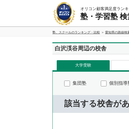
オリコン顧客満足度ランキ
塾・学習塾 検
塾、スクールのランキング・比較
愛知県の路線検
白沢渓谷周辺の校舎
大学受験
集団塾
個別指導
該当する校舎が