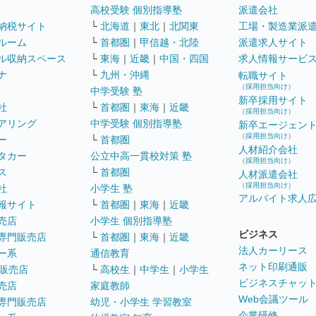
高校受験 個別指導塾
派遣会社
納税サイト
└
北海道
｜
東北
｜
北関東
工場・製造業派
ルーム
└
首都圏
｜
甲信越・北陸
派遣求人サイト
ル収納スペース
└
東海
｜
近畿
｜
中国・四国
求人情報サービ
ナ
└
九州・沖縄
転職サイト
（採用担当向け）
中学受験 塾
新卒採用サイト
社
└
首都圏
｜
東海
｜
近畿
（採用担当向け）
アリング
中学受験 個別指導塾
新卒エージェン
（採用担当向け）
ー
└
首都圏
人材紹介会社
タカー
公立中高一貫校対策 塾
（採用担当向け）
ス
└
首都圏
人材派遣会社
（採用担当向け）
社
小学生 塾
アルバイト求人
報サイト
└
首都圏
｜
東海
｜
近畿
売店
小学生 個別指導塾
ビジネス
専門販売店
└
首都圏
｜
東海
｜
近畿
法人カーリース
ー系
通信教育
ネット印刷通販
販売店
└
高校生
｜
中学生
｜
小学生
ビジネスチャッ
売店
家庭教師
Web会議ツール
専門販売店
幼児・小学生 学習教室
企業研修