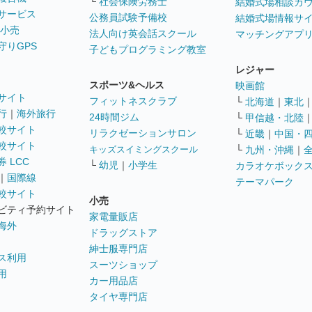
└
社会保険労務士
結婚式場相談カ
サービス
公務員試験予備校
結婚式場情報サ
 小売
法人向け英会話スクール
マッチングアプ
守りGPS
子どもプログラミング教室
レジャー
スポーツ&ヘルス
映画館
サイト
フィットネスクラブ
└
北海道
｜
東北
行
｜
海外旅行
24時間ジム
└
甲信越・北陸
較サイト
リラクゼーションサロン
└
近畿
｜
中国・
較サイト
キッズスイミングスクール
└
九州・沖縄
｜
 LCC
└
幼児
｜
小学生
カラオケボック
｜
国際線
テーマパーク
較サイト
小売
ビティ予約サイト
家電量販店
海外
ドラッグストア
紳士服専門店
ス利用
スーツショップ
用
カー用品店
タイヤ専門店