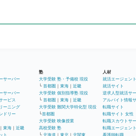
塾
人材
ーサーバー
大学受験 塾・予備校 現役
就活エージェン
└
首都圏
｜
東海
｜
近畿
就活サイト
ーサーバー
大学受験 個別指導塾 現役
逆求人型就活サ
サービス
└
首都圏
｜
東海
｜
近畿
アルバイト情報
リーニング
大学受験 難関大学特化型 現役
転職サイト
ンドリー
└
首都圏
転職サイト 女性
大学受験 映像授業
転職スカウトサ
｜
東海
｜
近畿
高校受験 塾
転職エージェン
ット
└
北海道
｜
東北
｜
北関東
看護師転職