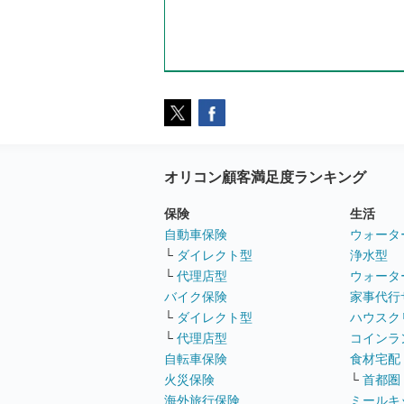
オリコン顧客満足度ランキング
保険
生活
自動車保険
ウォータ
└
ダイレクト型
浄水型
└
代理店型
ウォータ
バイク保険
家事代行
└
ダイレクト型
ハウスク
└
代理店型
コインラ
自転車保険
食材宅配
火災保険
└
首都圏
海外旅行保険
ミールキ