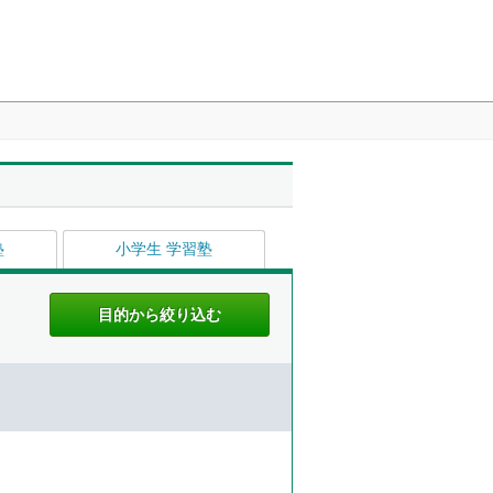
塾
小学生 学習塾