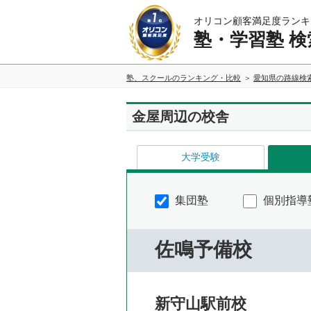
オリコン顧客満足度ランキ
塾・学習塾 検
塾、スクールのランキング・比較
愛知県の路線検
金屋周辺の校舎
大学受験
集団塾
個別指導
佐鳴予備校
新守山駅前校