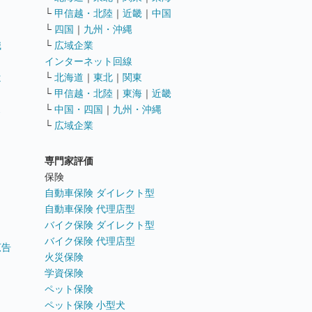
└
甲信越・北陸
｜
近畿
｜
中国
└
四国
｜
九州・沖縄
職
└
広域企業
インターネット回線
遣
└
北海道
｜
東北
｜
関東
└
甲信越・北陸
｜
東海
｜
近畿
ス
└
中国・四国
｜
九州・沖縄
└
広域企業
専門家評価
ト
保険
自動車保険 ダイレクト型
自動車保険 代理店型
バイク保険 ダイレクト型
バイク保険 代理店型
広告
火災保険
学資保険
ペット保険
ペット保険 小型犬