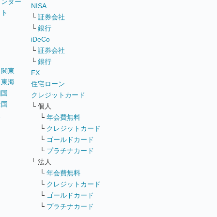
ウンター
NISA
イト
└
証券会社
リ
└
銀行
iDeCo
└
証券会社
└
銀行
｜
関東
FX
｜
東海
住宅ローン
四国
クレジットカード
全国
└ 個人
ス
└
年会費無料
└
クレジットカード
└
ゴールドカード
└
プラチナカード
└ 法人
└
年会費無料
└
クレジットカード
└
ゴールドカード
└
プラチナカード