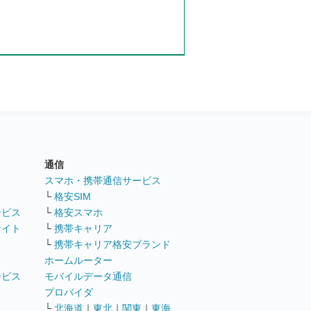
通信
ト
スマホ・携帯通信サービス
└
格安SIM
ービス
└
格安スマホ
サイト
└
携帯キャリア
└
携帯キャリア格安ブランド
ホームルーター
ービス
モバイルデータ通信
ト
プロバイダ
└
北海道
｜
東北
｜
関東
｜
東海