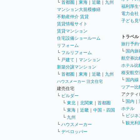
└
首都圏
｜
東海
｜
近畿
｜
九州
福利厚生
マンション大規模修繕
電力会社
不動産仲介 賃貸
子ども見
賃貸情報サイト
賃貸マンション
トラベル
住宅設備ショールーム
旅行予約
リフォーム
└
国内旅
└
フルリフォーム
航空券比
└
戸建て
｜
マンション
ホテル比
新築分譲マンション
格安航空券
└
首都圏
｜
東海
｜
近畿
｜
九州
└
国内線
ハウスメーカー 注文住宅
ツアー比
建売住宅
アクティ
└
ビルダー
└
国内
｜
└
東北
｜
北関東
｜
首都圏
ホテル
└
東海
｜
近畿
｜
中国・四国
└
ビジネ
└
九州
└
観光利
└
ハウスメーカー
└
デベロッパー