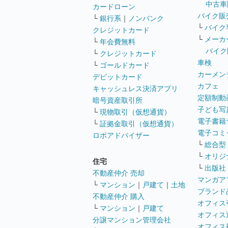
中古車
カードローン
バイク販
└
銀行系
｜
ノンバンク
└
バイク
クレジットカード
└
メーカ
└
年会費無料
バイク
└
クレジットカード
車検
└
ゴールドカード
カーメン
デビットカード
カフェ
キャッシュレス決済アプリ
定額制動
暗号資産取引所
子ども写
└
現物取引（仮想通貨）
電子書籍
└
証拠金取引（仮想通貨）
電子コミ
ロボアドバイザー
└
総合型
└
オリジ
住宅
└
出版社
不動産仲介 売却
マンガア
└
マンション
｜
戸建て
｜
土地
ブランド
不動産仲介 購入
オフィス
└
マンション
｜
戸建て
オフィス
分譲マンション管理会社
オフィス