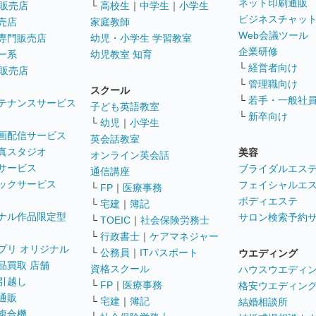
ネット印刷通販
販売店
└
高校生
｜
中学生
｜
小学生
ビジネスチャッ
売店
家庭教師
Web会議ツール
専門販売店
幼児・小学生 学習教室
企業研修
ー系
幼児教室 知育
└
経営者向け
販売店
└
管理職向け
スクール
└
若手・一般社
テナンスサービス
子ども英語教室
└
新卒向け
└
幼児
｜
小学生
画配信サービス
英会話教室
真スタジオ
美容
オンライン英会話
サービス
ブライダルエス
通信講座
ックサービス
フェイシャルエ
└
FP
｜
医療事務
ボディエステ
└
宅建
｜
簿記
ナル作品限定型
サロン検索予約
└
TOEIC
｜
社会保険労務士
└
行政書士
｜
ケアマネジャー
プリ オリジナル
└
公務員
｜
ITパスポート
ウエディング
品買取 店舗
資格スクール
ハウスウエディ
引越し
└
FP
｜
医療事務
格安ウエディン
通販
└
宅建
｜
簿記
結婚相談所
複合機