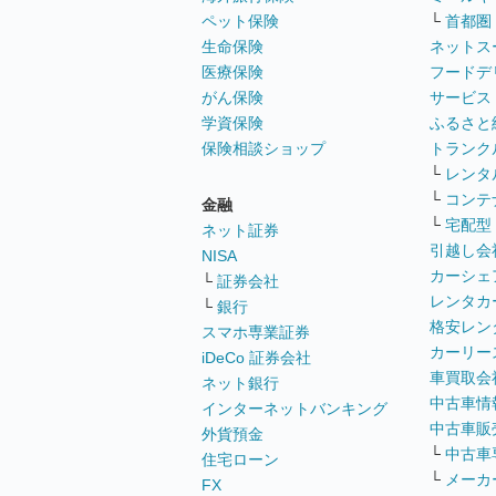
ペット保険
└
首都圏
生命保険
ネットス
医療保険
フードデ
がん保険
サービス
学資保険
ふるさと
保険相談ショップ
トランク
└
レンタ
└
コンテ
金融
└
宅配型
ネット証券
引越し会
NISA
カーシェ
└
証券会社
レンタカ
└
銀行
格安レン
スマホ専業証券
カーリー
iDeCo 証券会社
車買取会
ネット銀行
中古車情
インターネットバンキング
中古車販
外貨預金
└
中古車
住宅ローン
└
メーカ
FX