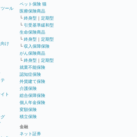
ペット保険 猫
トツール
医療保険商品
└
終身型
｜
定期型
└
引受基準緩和型
生命保険商品
└
終身型
｜
定期型
員向け
└
収入保障保険
がん保険商品
└
終身型
｜
定期型
就業不能保険
テ
認知症保険
ステ
外貨建て保険
介護保険
サイト
総合保障保険
個人年金保険
変額保険
積立保険
ング
グ
金融
ネット証券