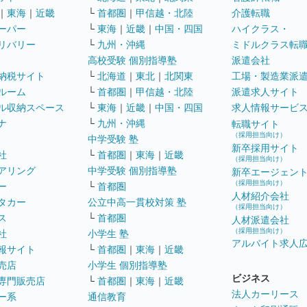
｜
東海
｜
近畿
└
首都圏
｜
甲信越・北陸
介護転職
ーパー
└
東海
｜
近畿
｜
中国・四国
ハイクラス・
リバリー
└
九州・沖縄
ミドルクラス転
高校受験 個別指導塾
派遣会社
納税サイト
└
北海道
｜
東北
｜
北関東
工場・製造業派
ルーム
└
首都圏
｜
甲信越・北陸
派遣求人サイト
ル収納スペース
└
東海
｜
近畿
｜
中国・四国
求人情報サービ
ナ
└
九州・沖縄
転職サイト
（採用担当向け）
中学受験 塾
新卒採用サイト
社
└
首都圏
｜
東海
｜
近畿
（採用担当向け）
アリング
中学受験 個別指導塾
新卒エージェン
（採用担当向け）
ー
└
首都圏
人材紹介会社
タカー
公立中高一貫校対策 塾
（採用担当向け）
ス
└
首都圏
人材派遣会社
（採用担当向け）
社
小学生 塾
アルバイト求人
報サイト
└
首都圏
｜
東海
｜
近畿
売店
小学生 個別指導塾
ビジネス
専門販売店
└
首都圏
｜
東海
｜
近畿
法人カーリース
ー系
通信教育