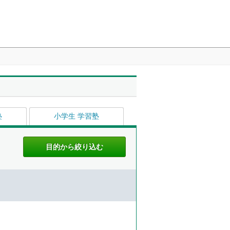
塾
小学生 学習塾