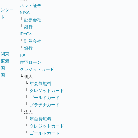
ネット証券
ウンター
NISA
イト
└
証券会社
リ
└
銀行
iDeCo
└
証券会社
└
銀行
｜
関東
FX
｜
東海
住宅ローン
四国
クレジットカード
全国
└ 個人
ス
└
年会費無料
└
クレジットカード
└
ゴールドカード
└
プラチナカード
└ 法人
└
年会費無料
└
クレジットカード
└
ゴールドカード