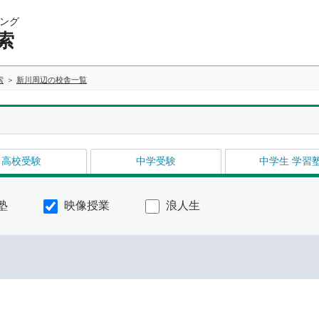
ング
索
索
新川周辺の校舎一覧
高校受験
中学受験
中学生 学習
塾
映像授業
浪人生