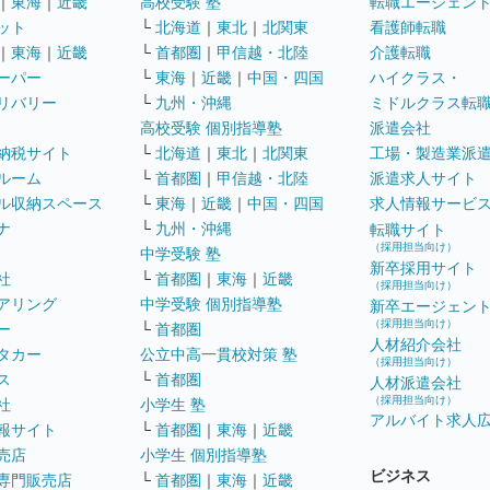
｜
東海
｜
近畿
高校受験 塾
転職エージェン
ット
└
北海道
｜
東北
｜
北関東
看護師転職
｜
東海
｜
近畿
└
首都圏
｜
甲信越・北陸
介護転職
ーパー
└
東海
｜
近畿
｜
中国・四国
ハイクラス・
リバリー
└
九州・沖縄
ミドルクラス転
高校受験 個別指導塾
派遣会社
納税サイト
└
北海道
｜
東北
｜
北関東
工場・製造業派
ルーム
└
首都圏
｜
甲信越・北陸
派遣求人サイト
ル収納スペース
└
東海
｜
近畿
｜
中国・四国
求人情報サービ
ナ
└
九州・沖縄
転職サイト
（採用担当向け）
中学受験 塾
新卒採用サイト
社
└
首都圏
｜
東海
｜
近畿
（採用担当向け）
アリング
中学受験 個別指導塾
新卒エージェン
（採用担当向け）
ー
└
首都圏
人材紹介会社
タカー
公立中高一貫校対策 塾
（採用担当向け）
ス
└
首都圏
人材派遣会社
（採用担当向け）
社
小学生 塾
アルバイト求人
報サイト
└
首都圏
｜
東海
｜
近畿
売店
小学生 個別指導塾
ビジネス
専門販売店
└
首都圏
｜
東海
｜
近畿