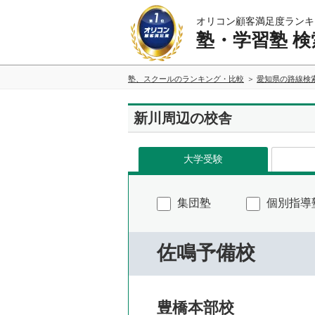
オリコン顧客満足度ランキ
塾・学習塾 検
塾、スクールのランキング・比較
愛知県の路線検
新川周辺の校舎
大学受験
集団塾
個別指導
佐鳴予備校
豊橋本部校