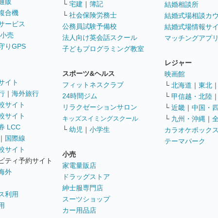
通販
└
宅建
｜
簿記
結婚相談所
複合機
└
社会保険労務士
結婚式場相談カ
サービス
公務員試験予備校
結婚式場情報サ
 小売
法人向け英会話スクール
マッチングアプ
守りGPS
子どもプログラミング教室
レジャー
スポーツ&ヘルス
映画館
サイト
フィットネスクラブ
└
北海道
｜
東北
行
｜
海外旅行
24時間ジム
└
甲信越・北陸
較サイト
リラクゼーションサロン
└
近畿
｜
中国・
較サイト
キッズスイミングスクール
└
九州・沖縄
｜
 LCC
└
幼児
｜
小学生
カラオケボック
｜
国際線
テーマパーク
較サイト
小売
ビティ予約サイト
家電量販店
海外
ドラッグストア
紳士服専門店
ス利用
スーツショップ
用
カー用品店