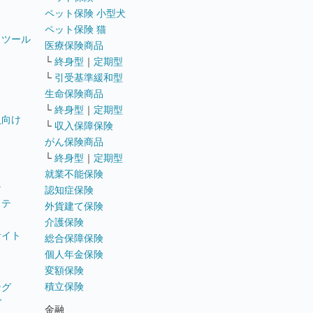
ペット保険 小型犬
ペット保険 猫
トツール
医療保険商品
└
終身型
｜
定期型
└
引受基準緩和型
生命保険商品
└
終身型
｜
定期型
員向け
└
収入保障保険
がん保険商品
└
終身型
｜
定期型
就業不能保険
テ
認知症保険
ステ
外貨建て保険
介護保険
サイト
総合保障保険
個人年金保険
変額保険
積立保険
ング
グ
金融