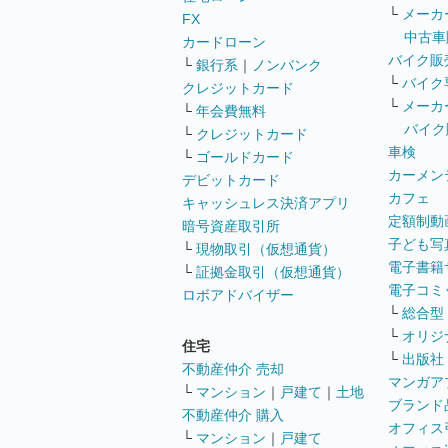
└
メーカ
FX
中古車
カードローン
バイク販
└
銀行系
｜
ノンバンク
└
バイク
クレジットカード
└
メーカ
└
年会費無料
バイク
└
クレジットカード
車検
└
ゴールドカード
カーメン
デビットカード
カフェ
キャッシュレス決済アプリ
定額制動
暗号資産取引所
子ども写
└
現物取引（仮想通貨）
電子書籍
└
証拠金取引（仮想通貨）
電子コミ
ロボアドバイザー
└
総合型
└
オリジ
住宅
└
出版社
不動産仲介 売却
マンガア
└
マンション
｜
戸建て
｜
土地
ブランド
不動産仲介 購入
オフィス
└
マンション
｜
戸建て