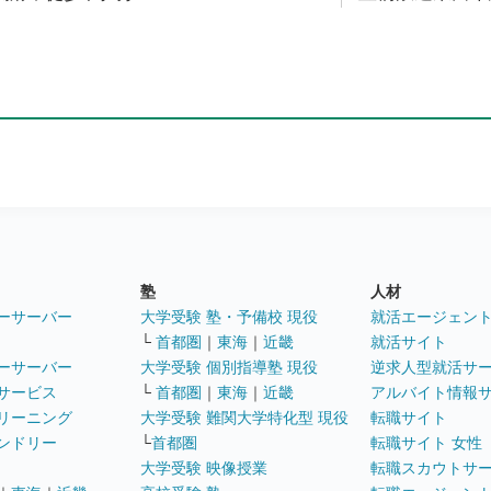
塾
人材
ーサーバー
大学受験 塾・予備校 現役
就活エージェン
└
首都圏
｜
東海
｜
近畿
就活サイト
ーサーバー
大学受験 個別指導塾 現役
逆求人型就活サ
サービス
└
首都圏
｜
東海
｜
近畿
アルバイト情報
リーニング
大学受験 難関大学特化型 現役
転職サイト
ンドリー
└
首都圏
転職サイト 女性
大学受験 映像授業
転職スカウトサ