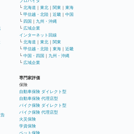
ト
プロバイダ
└
北海道
｜
東北
｜
関東
｜
東海
└
甲信越・北陸
｜
近畿
｜
中国
└
四国
｜
九州・沖縄
職
└
広域企業
インターネット回線
遣
└
北海道
｜
東北
｜
関東
└
甲信越・北陸
｜
東海
｜
近畿
ス
└
中国・四国
｜
九州・沖縄
└
広域企業
専門家評価
ト
保険
自動車保険 ダイレクト型
自動車保険 代理店型
バイク保険 ダイレクト型
バイク保険 代理店型
広告
火災保険
学資保険
ペット保険