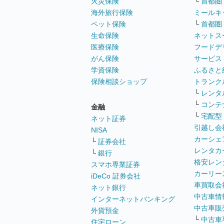
火災保険
└
首都圏
海外旅行保険
ミールキ
ペット保険
└
首都圏
生命保険
ネットス
医療保険
フードデ
がん保険
サービス
学資保険
ふるさと
保険相談ショップ
トランク
└
レンタ
└
コンテ
金融
└
宅配型
ネット証券
引越し会
NISA
カーシェ
└
証券会社
レンタカ
└
銀行
格安レン
スマホ専業証券
カーリー
iDeCo 証券会社
車買取会
ネット銀行
中古車情
インターネットバンキング
中古車販
外貨預金
└
中古車
住宅ローン