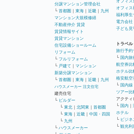
オフィス
分譲マンション管理会社
オフィス
└
首都圏
｜
東海
｜
近畿
｜
九州
福利厚生
マンション大規模修繕
電力会社
不動産仲介 賃貸
子ども見
賃貸情報サイト
賃貸マンション
トラベル
住宅設備ショールーム
旅行予約
リフォーム
└
国内旅
└
フルリフォーム
航空券比
└
戸建て
｜
マンション
ホテル比
新築分譲マンション
格安航空券
└
首都圏
｜
東海
｜
近畿
｜
九州
└
国内線
ハウスメーカー 注文住宅
ツアー比
建売住宅
アクティ
└
ビルダー
└
国内
｜
└
東北
｜
北関東
｜
首都圏
ホテル
└
東海
｜
近畿
｜
中国・四国
└
ビジネ
└
九州
└
観光利
└
ハウスメーカー