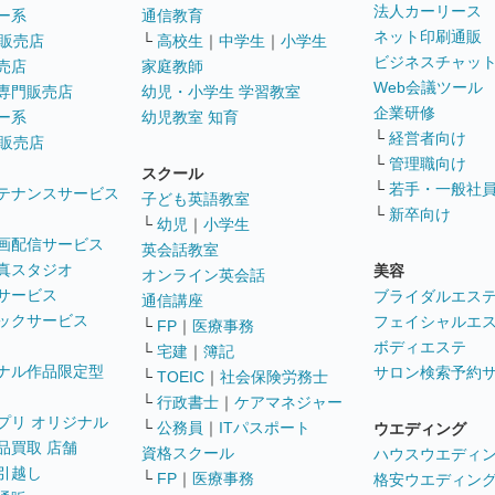
法人カーリース
ー系
通信教育
ネット印刷通販
販売店
└
高校生
｜
中学生
｜
小学生
ビジネスチャッ
売店
家庭教師
Web会議ツール
専門販売店
幼児・小学生 学習教室
企業研修
ー系
幼児教室 知育
└
経営者向け
販売店
└
管理職向け
スクール
└
若手・一般社
テナンスサービス
子ども英語教室
└
新卒向け
└
幼児
｜
小学生
画配信サービス
英会話教室
真スタジオ
美容
オンライン英会話
サービス
ブライダルエス
通信講座
ックサービス
フェイシャルエ
└
FP
｜
医療事務
ボディエステ
└
宅建
｜
簿記
ナル作品限定型
サロン検索予約
└
TOEIC
｜
社会保険労務士
└
行政書士
｜
ケアマネジャー
プリ オリジナル
└
公務員
｜
ITパスポート
ウエディング
品買取 店舗
資格スクール
ハウスウエディ
引越し
└
FP
｜
医療事務
格安ウエディン