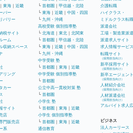
｜
東海
｜
近畿
└
首都圏
｜
甲信越・北陸
介護転職
ーパー
└
東海
｜
近畿
｜
中国・四国
ハイクラス・
リバリー
└
九州・沖縄
ミドルクラス転
高校受験 個別指導塾
派遣会社
納税サイト
└
北海道
｜
東北
｜
北関東
工場・製造業派
ルーム
└
首都圏
｜
甲信越・北陸
派遣求人サイト
ル収納スペース
└
東海
｜
近畿
｜
中国・四国
求人情報サービ
ナ
└
九州・沖縄
転職サイト
（採用担当向け）
中学受験 塾
新卒採用サイト
社
└
首都圏
｜
東海
｜
近畿
（採用担当向け）
アリング
中学受験 個別指導塾
新卒エージェン
（採用担当向け）
ー
└
首都圏
人材紹介会社
タカー
公立中高一貫校対策 塾
（採用担当向け）
ス
└
首都圏
人材派遣会社
（採用担当向け）
社
小学生 塾
アルバイト求人
報サイト
└
首都圏
｜
東海
｜
近畿
売店
小学生 個別指導塾
ビジネス
専門販売店
└
首都圏
｜
東海
｜
近畿
法人カーリース
ー系
通信教育