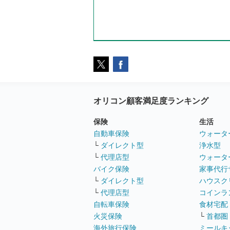
オリコン顧客満足度ランキング
保険
生活
自動車保険
ウォータ
└
ダイレクト型
浄水型
└
代理店型
ウォータ
バイク保険
家事代行
└
ダイレクト型
ハウスク
└
代理店型
コインラ
自転車保険
食材宅配
火災保険
└
首都圏
海外旅行保険
ミールキ