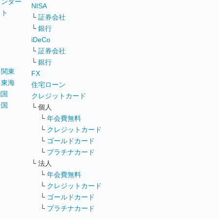
ウンター
NISA
イト
└
証券会社
リ
└
銀行
iDeCo
└
証券会社
└
銀行
｜
関東
FX
｜
東海
住宅ローン
四国
クレジットカード
全国
└ 個人
ス
└
年会費無料
└
クレジットカード
└
ゴールドカード
└
プラチナカード
└ 法人
└
年会費無料
└
クレジットカード
└
ゴールドカード
└
プラチナカード