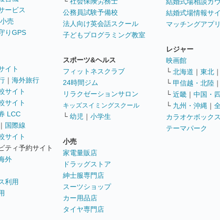
└
社会保険労務士
結婚式場相談カ
サービス
公務員試験予備校
結婚式場情報サ
 小売
法人向け英会話スクール
マッチングアプ
守りGPS
子どもプログラミング教室
レジャー
スポーツ&ヘルス
映画館
サイト
フィットネスクラブ
└
北海道
｜
東北
行
｜
海外旅行
24時間ジム
└
甲信越・北陸
較サイト
リラクゼーションサロン
└
近畿
｜
中国・
較サイト
キッズスイミングスクール
└
九州・沖縄
｜
 LCC
└
幼児
｜
小学生
カラオケボック
｜
国際線
テーマパーク
較サイト
小売
ビティ予約サイト
家電量販店
海外
ドラッグストア
紳士服専門店
ス利用
スーツショップ
用
カー用品店
タイヤ専門店