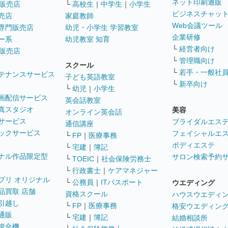
ネット印刷通販
販売店
└
高校生
｜
中学生
｜
小学生
ビジネスチャッ
売店
家庭教師
Web会議ツール
専門販売店
幼児・小学生 学習教室
企業研修
ー系
幼児教室 知育
└
経営者向け
販売店
└
管理職向け
スクール
└
若手・一般社
テナンスサービス
子ども英語教室
└
新卒向け
└
幼児
｜
小学生
画配信サービス
英会話教室
真スタジオ
美容
オンライン英会話
サービス
ブライダルエス
通信講座
ックサービス
フェイシャルエ
└
FP
｜
医療事務
ボディエステ
└
宅建
｜
簿記
ナル作品限定型
サロン検索予約
└
TOEIC
｜
社会保険労務士
└
行政書士
｜
ケアマネジャー
プリ オリジナル
└
公務員
｜
ITパスポート
ウエディング
品買取 店舗
資格スクール
ハウスウエディ
引越し
└
FP
｜
医療事務
格安ウエディン
通販
└
宅建
｜
簿記
結婚相談所
複合機