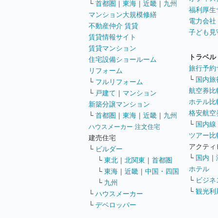
└
首都圏
｜
東海
｜
近畿
｜
九州
福利厚生
マンション大規模修繕
電力会社
不動産仲介 賃貸
子ども見
賃貸情報サイト
賃貸マンション
トラベル
住宅設備ショールーム
旅行予約
リフォーム
└
国内旅
└
フルリフォーム
航空券比
└
戸建て
｜
マンション
ホテル比
新築分譲マンション
格安航空券
└
首都圏
｜
東海
｜
近畿
｜
九州
└
国内線
ハウスメーカー 注文住宅
ツアー比
建売住宅
アクティ
└
ビルダー
└
国内
｜
└
東北
｜
北関東
｜
首都圏
ホテル
└
東海
｜
近畿
｜
中国・四国
└
ビジネ
└
九州
└
観光利
└
ハウスメーカー
└
デベロッパー