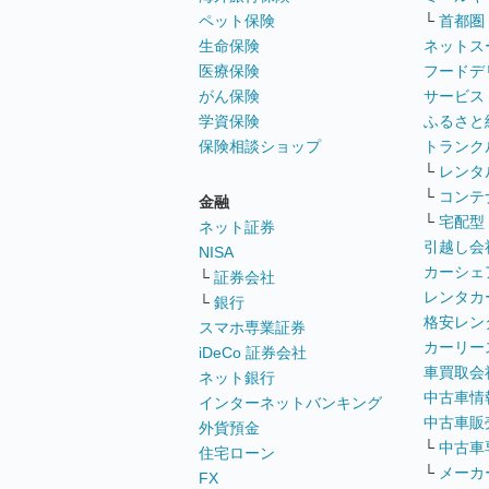
ペット保険
└
首都圏
生命保険
ネットス
医療保険
フードデ
がん保険
サービス
学資保険
ふるさと
保険相談ショップ
トランク
└
レンタ
└
コンテ
金融
└
宅配型
ネット証券
引越し会
NISA
カーシェ
└
証券会社
レンタカ
└
銀行
格安レン
スマホ専業証券
カーリー
iDeCo 証券会社
車買取会
ネット銀行
中古車情
インターネットバンキング
中古車販
外貨預金
└
中古車
住宅ローン
└
メーカ
FX