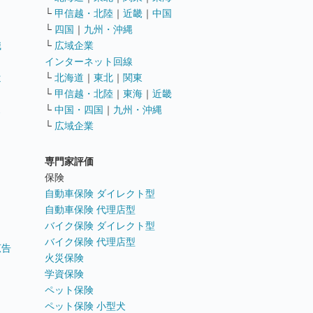
└
甲信越・北陸
｜
近畿
｜
中国
└
四国
｜
九州・沖縄
職
└
広域企業
インターネット回線
遣
└
北海道
｜
東北
｜
関東
└
甲信越・北陸
｜
東海
｜
近畿
ス
└
中国・四国
｜
九州・沖縄
└
広域企業
専門家評価
ト
保険
自動車保険 ダイレクト型
自動車保険 代理店型
バイク保険 ダイレクト型
バイク保険 代理店型
広告
火災保険
学資保険
ペット保険
ペット保険 小型犬