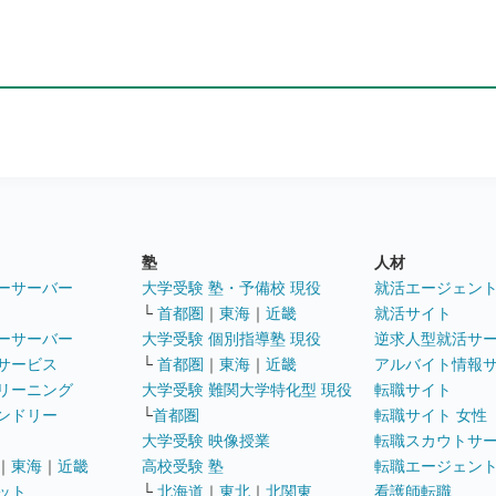
塾
人材
ーサーバー
大学受験 塾・予備校 現役
就活エージェン
└
首都圏
｜
東海
｜
近畿
就活サイト
ーサーバー
大学受験 個別指導塾 現役
逆求人型就活サ
サービス
└
首都圏
｜
東海
｜
近畿
アルバイト情報
リーニング
大学受験 難関大学特化型 現役
転職サイト
ンドリー
└
首都圏
転職サイト 女性
大学受験 映像授業
転職スカウトサ
｜
東海
｜
近畿
高校受験 塾
転職エージェン
ット
└
北海道
｜
東北
｜
北関東
看護師転職