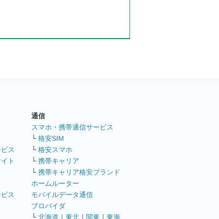
通信
ト
スマホ・携帯通信サービス
└
格安SIM
ービス
└
格安スマホ
サイト
└
携帯キャリア
└
携帯キャリア格安ブランド
ホームルーター
ービス
モバイルデータ通信
ト
プロバイダ
└
北海道
｜
東北
｜
関東
｜
東海