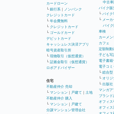
中古車
カードローン
バイク販
└
銀行系
｜
ノンバンク
└
バイク
クレジットカード
└
メーカ
└
年会費無料
バイク
└
クレジットカード
車検
└
ゴールドカード
カーメン
デビットカード
カフェ
キャッシュレス決済アプリ
定額制動
暗号資産取引所
子ども写
└
現物取引（仮想通貨）
電子書籍
└
証拠金取引（仮想通貨）
電子コミ
ロボアドバイザー
└
総合型
└
オリジ
住宅
└
出版社
不動産仲介 売却
マンガア
└
マンション
｜
戸建て
｜
土地
ブランド
不動産仲介 購入
オフィス
└
マンション
｜
戸建て
オフィス
分譲マンション管理会社
オフィス