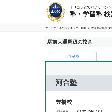
オリコン顧客満足度ランキ
塾・学習塾 検
塾、スクールのランキング・比較
愛知県の路線検
駅前大通周辺の校舎
大学受験
河合塾
豊橋校
0120-746-191