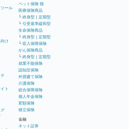
ペット保険 猫
トツール
医療保険商品
└
終身型
｜
定期型
└
引受基準緩和型
生命保険商品
└
終身型
｜
定期型
員向け
└
収入保障保険
がん保険商品
└
終身型
｜
定期型
就業不能保険
テ
認知症保険
ステ
外貨建て保険
介護保険
サイト
総合保障保険
個人年金保険
変額保険
積立保険
ング
グ
金融
ネット証券