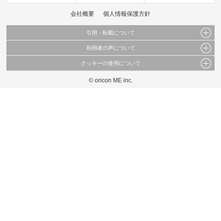
会社概要
個人情報保護方針
引用・転載について
利用者の声について
当サイトで公開されている情報（文字、写真、イラスト、画像データ等）及びこれらの配
置・編集および構造などについての著作権は株式会社oricon MEに帰属しております。
クッキーの使用について
当サイトに掲載している内容はすべてサービスの利用者が提出された見解・感想です。
これらの情報を権利者の許可なく無断転載・複製などの二次利用を行うことは固く禁じて
弊社が内容について正確性を含め一切保証するものではありません。
おります。
© oricon ME inc.
このサイトでは Cookie を使用して、ユーザーに合わせたコンテンツや広告の表示、ソー
弊社の見解・ 意見ではないことをご理解いただいた上でご覧ください。
シャル メディア機能の提供、広告の表示回数やクリック数の測定を行っています。
また、ユーザーによるサイトの利用状況についても情報を収集し、ソーシャル メディア
や広告配信、データ解析の各パートナーに提供しています。
各パートナーは、この情報とユーザーが各パートナーに提供した他の情報や、ユーザーが
各パートナーのサービスを使用したときに収集した他の情報を組み合わせて使用すること
があります。