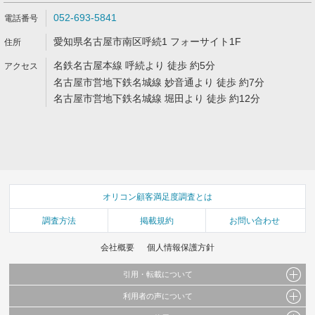
052-693-5841
愛知県名古屋市南区呼続1 フォーサイト1F
名鉄名古屋本線 呼続より 徒歩 約5分
名古屋市営地下鉄名城線 妙音通より 徒歩 約7分
名古屋市営地下鉄名城線 堀田より 徒歩 約12分
オリコン顧客満足度調査とは
調査方法
掲載規約
お問い合わせ
会社概要
個人情報保護方針
引用・転載について
利用者の声について
当サイトで公開されている情報（文字、写真、イラスト、画像データ等）及びこれらの配
置・編集および構造などについての著作権は株式会社oricon MEに帰属しております。