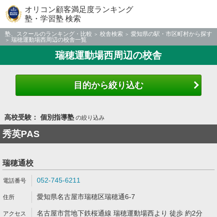
オリコン顧客満足度ランキング
塾・学習塾 検索
塾、スクールのランキング・比較
校舎検索
愛知県の駅・市区町村から探す
瑞穂運動場西周辺の校舎一覧
瑞穂運動場西周辺の校舎
目的から絞り込む
高校受験： 個別指導塾
の絞り込み
秀英PAS
瑞穂通校
052-745-6211
愛知県名古屋市瑞穂区瑞穂通6-7
名古屋市営地下鉄桜通線 瑞穂運動場西より 徒歩 約2分