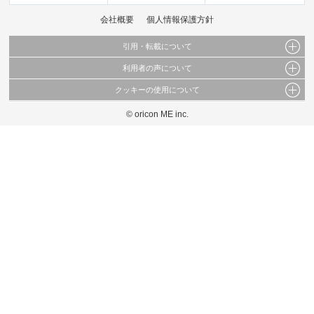
会社概要
個人情報保護方針
引用・転載について
利用者の声について
当サイトで公開されている情報（文字、写真、イラスト、画像データ等）及びこれらの配
置・編集および構造などについての著作権は株式会社oricon MEに帰属しております。
クッキーの使用について
当サイトに掲載している内容はすべてサービスの利用者が提出された見解・感想です。
これらの情報を権利者の許可なく無断転載・複製などの二次利用を行うことは固く禁じて
弊社が内容について正確性を含め一切保証するものではありません。
おります。
© oricon ME inc.
このサイトでは Cookie を使用して、ユーザーに合わせたコンテンツや広告の表示、ソー
弊社の見解・ 意見ではないことをご理解いただいた上でご覧ください。
シャル メディア機能の提供、広告の表示回数やクリック数の測定を行っています。
また、ユーザーによるサイトの利用状況についても情報を収集し、ソーシャル メディア
や広告配信、データ解析の各パートナーに提供しています。
各パートナーは、この情報とユーザーが各パートナーに提供した他の情報や、ユーザーが
各パートナーのサービスを使用したときに収集した他の情報を組み合わせて使用すること
があります。