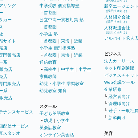
（採用担当向け）
アリング
中学受験 個別指導塾
新卒エージェン
（採用担当向け）
ー
└
首都圏
人材紹介会社
タカー
公立中高一貫校対策 塾
（採用担当向け）
ス
└
首都圏
人材派遣会社
（採用担当向け）
社
小学生 塾
アルバイト求人
報サイト
└
首都圏
｜
東海
｜
近畿
売店
小学生 個別指導塾
ビジネス
専門販売店
└
首都圏
｜
東海
｜
近畿
法人カーリース
ー系
通信教育
ネット印刷通販
販売店
└
高校生
｜
中学生
｜
小学生
ビジネスチャッ
売店
家庭教師
Web会議ツール
専門販売店
幼児・小学生 学習教室
企業研修
ー系
幼児教室 知育
└
経営者向け
販売店
└
管理職向け
スクール
└
若手・一般社
テナンスサービス
子ども英語教室
└
新卒向け
└
幼児
｜
小学生
画配信サービス
英会話教室
真スタジオ
美容
オンライン英会話