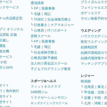
サービス
ブライダルエス
通信講座
ックサービス
フェイシャルエ
└
FP
｜
医療事務
ボディエステ
└
宅建
｜
簿記
ナル作品限定型
サロン検索予約
└
TOEIC
｜
社会保険労務士
└
行政書士
｜
ケアマネジャー
プリ オリジナル
└
公務員
｜
ITパスポート
ウエディング
品買取 店舗
資格スクール
ハウスウエディ
引越し
└
FP
｜
医療事務
格安ウエディン
通販
└
宅建
｜
簿記
結婚相談所
複合機
└
社会保険労務士
結婚式場相談カ
サービス
公務員試験予備校
結婚式場情報サ
 小売
法人向け英会話スクール
マッチングアプ
守りGPS
子どもプログラミング教室
レジャー
スポーツ&ヘルス
映画館
サイト
フィットネスクラブ
└
北海道
｜
東北
行
｜
海外旅行
24時間ジム
└
甲信越・北陸
較サイト
リラクゼーションサロン
└
近畿
｜
中国・
較サイト
キッズスイミングスクール
└
九州・沖縄
｜