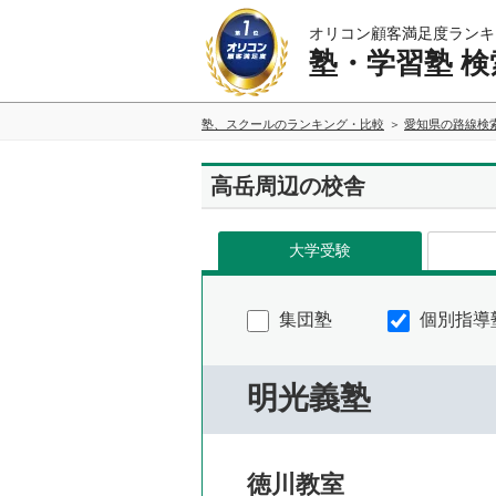
オリコン顧客満足度ランキ
塾・学習塾 検
塾、スクールのランキング・比較
愛知県の路線検
高岳周辺の校舎
大学受験
集団塾
個別指導
明光義塾
徳川教室