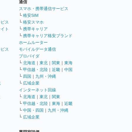
通信
ト
スマホ・携帯通信サービス
└
格安SIM
ービス
└
格安スマホ
サイト
└
携帯キャリア
└
携帯キャリア格安ブランド
ホームルーター
ービス
モバイルデータ通信
ト
プロバイダ
└
北海道
｜
東北
｜
関東
｜
東海
└
甲信越・北陸
｜
近畿
｜
中国
└
四国
｜
九州・沖縄
職
└
広域企業
インターネット回線
遣
└
北海道
｜
東北
｜
関東
└
甲信越・北陸
｜
東海
｜
近畿
ス
└
中国・四国
｜
九州・沖縄
└
広域企業