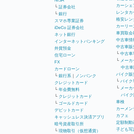
NISA
カーシェ
└
証券会社
レンタカ
└
銀行
格安レン
スマホ専業証券
カーリー
iDeCo 証券会社
車買取会
ネット銀行
中古車情
インターネットバンキング
中古車販
外貨預金
└
中古車
住宅ローン
└
メーカ
FX
中古車
カードローン
バイク販
└
銀行系
｜
ノンバンク
└
バイク
クレジットカード
└
メーカ
└
年会費無料
バイク
└
クレジットカード
車検
└
ゴールドカード
カーメン
デビットカード
カフェ
キャッシュレス決済アプリ
定額制動
暗号資産取引所
子ども写
└
現物取引（仮想通貨）