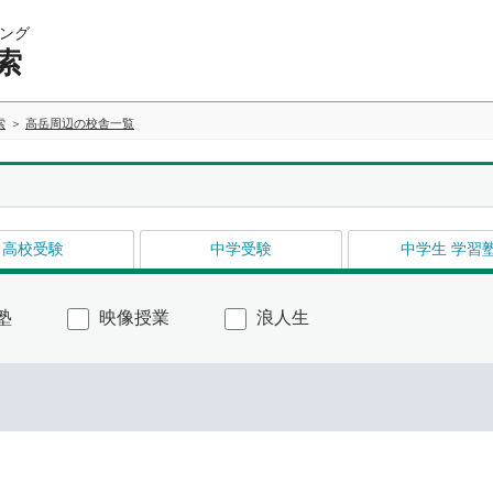
ング
索
索
高岳周辺の校舎一覧
高校受験
中学受験
中学生 学習
塾
映像授業
浪人生