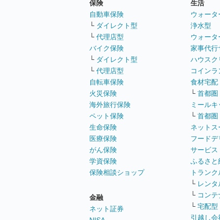
保険
生活
自動車保険
ウォータ
└
ダイレクト型
浄水型
└
代理店型
ウォータ
バイク保険
家事代行
└
ダイレクト型
ハウスク
└
代理店型
コインラ
自転車保険
食材宅配
火災保険
└
首都圏
海外旅行保険
ミールキ
ペット保険
└
首都圏
生命保険
ネットス
医療保険
フードデ
がん保険
サービス
学資保険
ふるさと
保険相談ショップ
トランク
└
レンタ
└
コンテ
金融
└
宅配型
ネット証券
引越し会