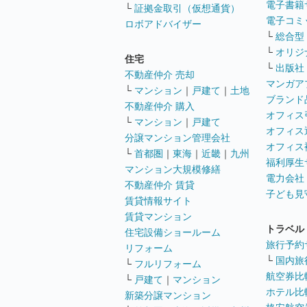
電子書籍
└
証拠金取引（仮想通貨）
電子コミ
ロボアドバイザー
└
総合型
└
オリジ
住宅
└
出版社
不動産仲介 売却
マンガア
└
マンション
｜
戸建て
｜
土地
ブランド
不動産仲介 購入
オフィス
└
マンション
｜
戸建て
オフィス
分譲マンション管理会社
オフィス
└
首都圏
｜
東海
｜
近畿
｜
九州
福利厚生
マンション大規模修繕
電力会社
不動産仲介 賃貸
子ども見
賃貸情報サイト
賃貸マンション
トラベル
住宅設備ショールーム
旅行予約
リフォーム
└
国内旅
└
フルリフォーム
航空券比
└
戸建て
｜
マンション
ホテル比
新築分譲マンション