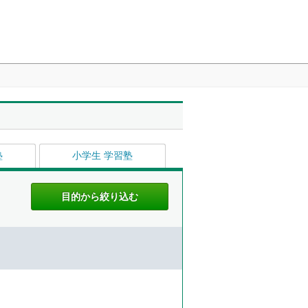
塾
小学生 学習塾