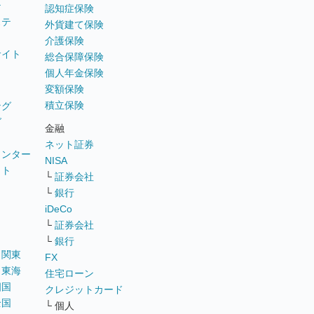
テ
認知症保険
ステ
外貨建て保険
介護保険
サイト
総合保障保険
個人年金保険
変額保険
積立保険
ング
グ
金融
ネット証券
ウンター
NISA
イト
└
証券会社
リ
└
銀行
iDeCo
└
証券会社
└
銀行
｜
関東
FX
｜
東海
住宅ローン
四国
クレジットカード
全国
└ 個人