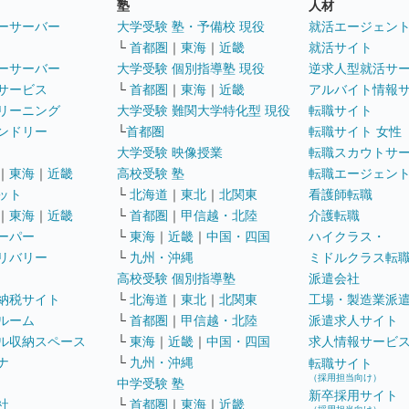
塾
人材
ーサーバー
大学受験 塾・予備校 現役
就活エージェン
└
首都圏
｜
東海
｜
近畿
就活サイト
ーサーバー
大学受験 個別指導塾 現役
逆求人型就活サ
サービス
└
首都圏
｜
東海
｜
近畿
アルバイト情報
リーニング
大学受験 難関大学特化型 現役
転職サイト
ンドリー
└
首都圏
転職サイト 女性
大学受験 映像授業
転職スカウトサ
｜
東海
｜
近畿
高校受験 塾
転職エージェン
ット
└
北海道
｜
東北
｜
北関東
看護師転職
｜
東海
｜
近畿
└
首都圏
｜
甲信越・北陸
介護転職
ーパー
└
東海
｜
近畿
｜
中国・四国
ハイクラス・
リバリー
└
九州・沖縄
ミドルクラス転
高校受験 個別指導塾
派遣会社
納税サイト
└
北海道
｜
東北
｜
北関東
工場・製造業派
ルーム
└
首都圏
｜
甲信越・北陸
派遣求人サイト
ル収納スペース
└
東海
｜
近畿
｜
中国・四国
求人情報サービ
ナ
└
九州・沖縄
転職サイト
（採用担当向け）
中学受験 塾
新卒採用サイト
社
└
首都圏
｜
東海
｜
近畿