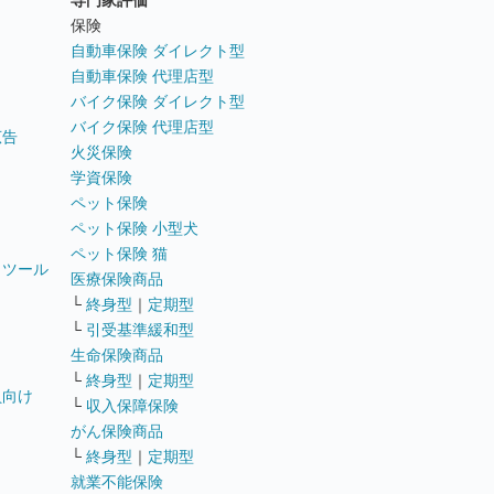
専門家評価
ト
保険
自動車保険 ダイレクト型
自動車保険 代理店型
バイク保険 ダイレクト型
バイク保険 代理店型
広告
火災保険
学資保険
ペット保険
ペット保険 小型犬
ペット保険 猫
トツール
医療保険商品
└
終身型
｜
定期型
└
引受基準緩和型
生命保険商品
└
終身型
｜
定期型
員向け
└
収入保障保険
がん保険商品
└
終身型
｜
定期型
就業不能保険