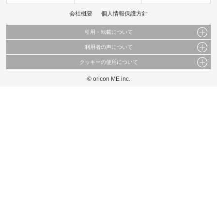
会社概要
個人情報保護方針
引用・転載について
利用者の声について
当サイトで公開されている情報（文字、写真、イラスト、画像データ等）及びこれらの配
置・編集および構造などについての著作権は株式会社oricon MEに帰属しております。
クッキーの使用について
当サイトに掲載している内容はすべてサービスの利用者が提出された見解・感想です。
これらの情報を権利者の許可なく無断転載・複製などの二次利用を行うことは固く禁じて
弊社が内容について正確性を含め一切保証するものではありません。
おります。
© oricon ME inc.
このサイトでは Cookie を使用して、ユーザーに合わせたコンテンツや広告の表示、ソー
弊社の見解・ 意見ではないことをご理解いただいた上でご覧ください。
シャル メディア機能の提供、広告の表示回数やクリック数の測定を行っています。
また、ユーザーによるサイトの利用状況についても情報を収集し、ソーシャル メディア
や広告配信、データ解析の各パートナーに提供しています。
各パートナーは、この情報とユーザーが各パートナーに提供した他の情報や、ユーザーが
各パートナーのサービスを使用したときに収集した他の情報を組み合わせて使用すること
があります。