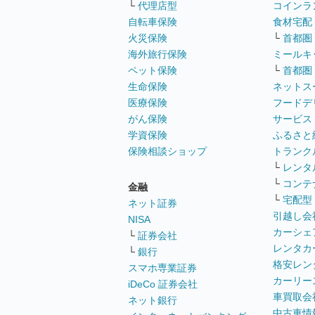
└
代理店型
コインラ
自転車保険
食材宅配
火災保険
└
首都圏
海外旅行保険
ミールキ
ペット保険
└
首都圏
生命保険
ネットス
医療保険
フードデ
がん保険
サービス
学資保険
ふるさと
保険相談ショップ
トランク
└
レンタ
└
コンテ
金融
└
宅配型
ネット証券
引越し会
NISA
カーシェ
└
証券会社
レンタカ
└
銀行
格安レン
スマホ専業証券
カーリー
iDeCo 証券会社
車買取会
ネット銀行
中古車情