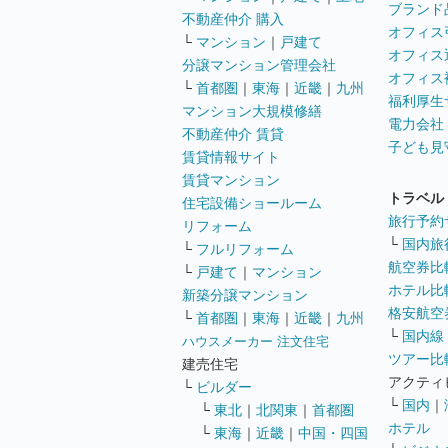
ブランド
不動産仲介 購入
オフィス
└
マンション
｜
戸建て
オフィス
分譲マンション管理会社
オフィス
└
首都圏
｜
東海
｜
近畿
｜
九州
福利厚生
マンション大規模修繕
電力会社
不動産仲介 賃貸
子ども見
賃貸情報サイト
賃貸マンション
トラベル
住宅設備ショールーム
旅行予約
リフォーム
└
国内旅
└
フルリフォーム
航空券比
└
戸建て
｜
マンション
ホテル比
新築分譲マンション
格安航空券
└
首都圏
｜
東海
｜
近畿
｜
九州
└
国内線
ハウスメーカー 注文住宅
ツアー比
建売住宅
アクティ
└
ビルダー
└
国内
｜
└
東北
｜
北関東
｜
首都圏
ホテル
└
東海
｜
近畿
｜
中国・四国