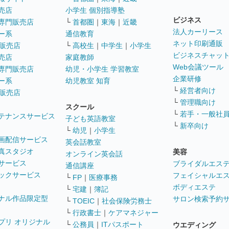
売店
小学生 個別指導塾
ビジネス
専門販売店
└
首都圏
｜
東海
｜
近畿
法人カーリース
ー系
通信教育
ネット印刷通販
販売店
└
高校生
｜
中学生
｜
小学生
ビジネスチャッ
売店
家庭教師
Web会議ツール
専門販売店
幼児・小学生 学習教室
企業研修
ー系
幼児教室 知育
└
経営者向け
販売店
└
管理職向け
スクール
└
若手・一般社
テナンスサービス
子ども英語教室
└
新卒向け
└
幼児
｜
小学生
画配信サービス
英会話教室
真スタジオ
美容
オンライン英会話
サービス
ブライダルエス
通信講座
ックサービス
フェイシャルエ
└
FP
｜
医療事務
ボディエステ
└
宅建
｜
簿記
ナル作品限定型
サロン検索予約
└
TOEIC
｜
社会保険労務士
└
行政書士
｜
ケアマネジャー
プリ オリジナル
└
公務員
｜
ITパスポート
ウエディング