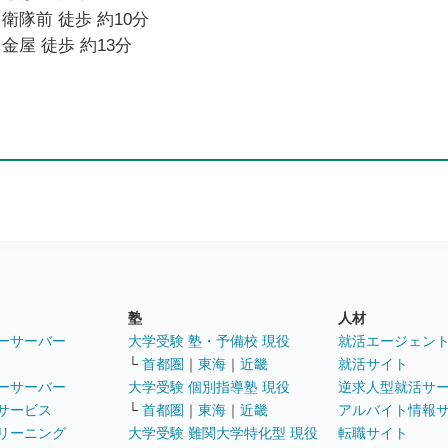
衛隊前 徒歩 約10分
金屋 徒歩 約13分
塾
人材
ーサーバー
大学受験 塾・予備校 現役
就活エージェン
└
首都圏
｜
東海
｜
近畿
就活サイト
ーサーバー
大学受験 個別指導塾 現役
逆求人型就活サ
サービス
└
首都圏
｜
東海
｜
近畿
アルバイト情報
リーニング
大学受験 難関大学特化型 現役
転職サイト