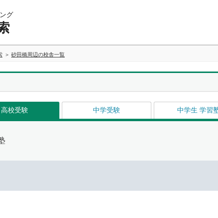
ング
索
索
砂田橋周辺の校舎一覧
高校受験
中学受験
中学生 学習
塾