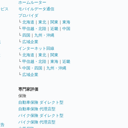
ホームルーター
ービス
モバイルデータ通信
ト
プロバイダ
└
北海道
｜
東北
｜
関東
｜
東海
└
甲信越・北陸
｜
近畿
｜
中国
└
四国
｜
九州・沖縄
職
└
広域企業
インターネット回線
遣
└
北海道
｜
東北
｜
関東
└
甲信越・北陸
｜
東海
｜
近畿
ス
└
中国・四国
｜
九州・沖縄
└
広域企業
専門家評価
ト
保険
自動車保険 ダイレクト型
自動車保険 代理店型
バイク保険 ダイレクト型
バイク保険 代理店型
広告