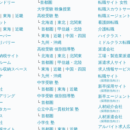
ンドリー
└
首都圏
転職サイト 女性
大学受験 映像授業
転職スカウトサ
｜
東海
｜
近畿
高校受験 塾
転職エージェン
ット
└
北海道
｜
東北
｜
北関東
看護師転職
｜
東海
｜
近畿
└
首都圏
｜
甲信越・北陸
介護転職
ーパー
└
東海
｜
近畿
｜
中国・四国
ハイクラス・
リバリー
└
九州・沖縄
ミドルクラス転
高校受験 個別指導塾
派遣会社
納税サイト
└
北海道
｜
東北
｜
北関東
工場・製造業派
ルーム
└
首都圏
｜
甲信越・北陸
派遣求人サイト
ル収納スペース
└
東海
｜
近畿
｜
中国・四国
求人情報サービ
ナ
└
九州・沖縄
転職サイト
（採用担当向け）
中学受験 塾
新卒採用サイト
社
└
首都圏
｜
東海
｜
近畿
（採用担当向け）
アリング
中学受験 個別指導塾
新卒エージェン
（採用担当向け）
ー
└
首都圏
人材紹介会社
タカー
公立中高一貫校対策 塾
（採用担当向け）
ス
└
首都圏
人材派遣会社
（採用担当向け）
社
小学生 塾
アルバイト求人
報サイト
└
首都圏
｜
東海
｜
近畿