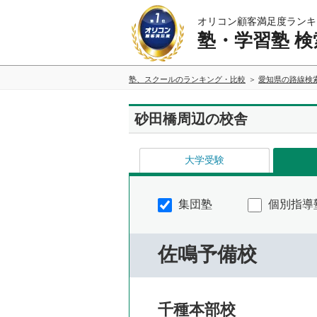
オリコン顧客満足度ランキ
塾・学習塾 検
塾、スクールのランキング・比較
愛知県の路線検
砂田橋周辺の校舎
大学受験
集団塾
個別指導
佐鳴予備校
千種本部校