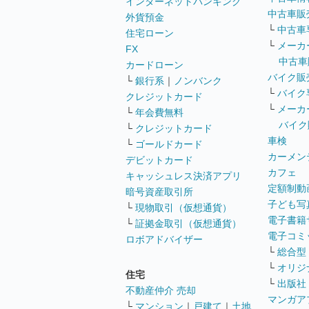
インターネットバンキング
中古車販
外貨預金
└
中古車
住宅ローン
└
メーカ
FX
中古車
カードローン
バイク販
└
銀行系
｜
ノンバンク
└
バイク
クレジットカード
└
メーカ
└
年会費無料
バイク
└
クレジットカード
車検
└
ゴールドカード
カーメン
デビットカード
カフェ
キャッシュレス決済アプリ
定額制動
暗号資産取引所
子ども写
└
現物取引（仮想通貨）
電子書籍
└
証拠金取引（仮想通貨）
電子コミ
ロボアドバイザー
└
総合型
└
オリジ
住宅
└
出版社
不動産仲介 売却
マンガア
└
マンション
｜
戸建て
｜
土地