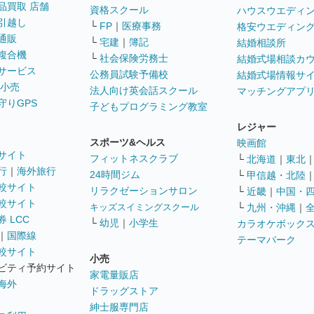
品買取 店舗
資格スクール
ハウスウエディ
引越し
└
FP
｜
医療事務
格安ウエディン
通販
└
宅建
｜
簿記
結婚相談所
複合機
└
社会保険労務士
結婚式場相談カ
サービス
公務員試験予備校
結婚式場情報サ
 小売
法人向け英会話スクール
マッチングアプ
守りGPS
子どもプログラミング教室
レジャー
スポーツ&ヘルス
映画館
サイト
フィットネスクラブ
└
北海道
｜
東北
行
｜
海外旅行
24時間ジム
└
甲信越・北陸
較サイト
リラクゼーションサロン
└
近畿
｜
中国・
較サイト
キッズスイミングスクール
└
九州・沖縄
｜
 LCC
└
幼児
｜
小学生
カラオケボック
｜
国際線
テーマパーク
較サイト
小売
ビティ予約サイト
家電量販店
海外
ドラッグストア
紳士服専門店