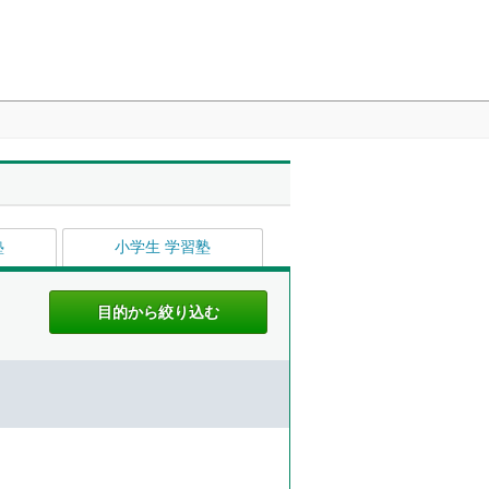
塾
小学生 学習塾