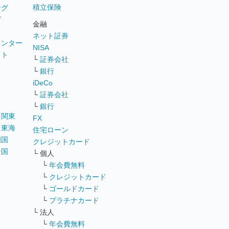
積立保険
ング
グ
金融
ネット証券
ウンター
NISA
イト
└
証券会社
リ
└
銀行
iDeCo
└
証券会社
└
銀行
｜
関東
FX
｜
東海
住宅ローン
四国
クレジットカード
全国
└ 個人
ス
└
年会費無料
└
クレジットカード
└
ゴールドカード
└
プラチナカード
└ 法人
└
年会費無料