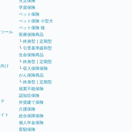
火災保険
学資保険
ペット保険
ペット保険 小型犬
ペット保険 猫
トツール
医療保険商品
└
終身型
｜
定期型
└
引受基準緩和型
生命保険商品
└
終身型
｜
定期型
員向け
└
収入保障保険
がん保険商品
└
終身型
｜
定期型
就業不能保険
テ
認知症保険
ステ
外貨建て保険
介護保険
サイト
総合保障保険
個人年金保険
変額保険