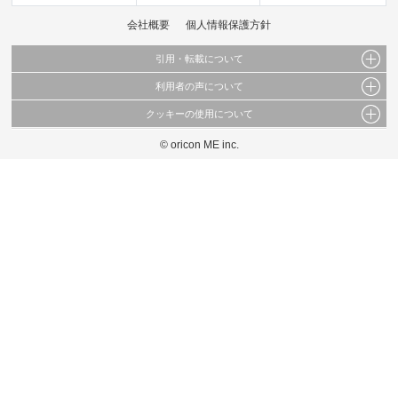
会社概要
個人情報保護方針
引用・転載について
利用者の声について
当サイトで公開されている情報（文字、写真、イラスト、画像データ等）及びこれらの配
置・編集および構造などについての著作権は株式会社oricon MEに帰属しております。
クッキーの使用について
当サイトに掲載している内容はすべてサービスの利用者が提出された見解・感想です。
これらの情報を権利者の許可なく無断転載・複製などの二次利用を行うことは固く禁じて
弊社が内容について正確性を含め一切保証するものではありません。
おります。
© oricon ME inc.
このサイトでは Cookie を使用して、ユーザーに合わせたコンテンツや広告の表示、ソー
弊社の見解・ 意見ではないことをご理解いただいた上でご覧ください。
シャル メディア機能の提供、広告の表示回数やクリック数の測定を行っています。
また、ユーザーによるサイトの利用状況についても情報を収集し、ソーシャル メディア
や広告配信、データ解析の各パートナーに提供しています。
各パートナーは、この情報とユーザーが各パートナーに提供した他の情報や、ユーザーが
各パートナーのサービスを使用したときに収集した他の情報を組み合わせて使用すること
があります。