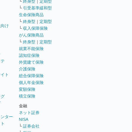
└
終身型
｜
定期型
└
引受基準緩和型
生命保険商品
└
終身型
｜
定期型
員向け
└
収入保障保険
がん保険商品
└
終身型
｜
定期型
就業不能保険
テ
認知症保険
ステ
外貨建て保険
介護保険
サイト
総合保障保険
個人年金保険
変額保険
積立保険
ング
グ
金融
ネット証券
ウンター
NISA
イト
└
証券会社
リ