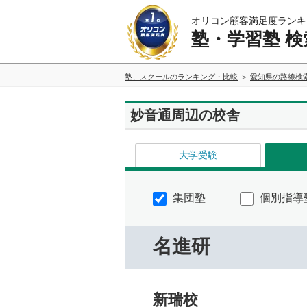
オリコン顧客満足度ランキ
塾・学習塾 検
塾、スクールのランキング・比較
愛知県の路線検
妙音通周辺の校舎
大学受験
集団塾
個別指導
名進研
新瑞校