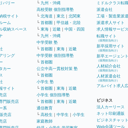
リバリー
└
九州・沖縄
ミドルクラス転
高校受験 個別指導塾
派遣会社
納税サイト
└
北海道
｜
東北
｜
北関東
工場・製造業派
ルーム
└
首都圏
｜
甲信越・北陸
派遣求人サイト
ル収納スペース
└
東海
｜
近畿
｜
中国・四国
求人情報サービ
ナ
└
九州・沖縄
転職サイト
（採用担当向け）
中学受験 塾
新卒採用サイト
社
└
首都圏
｜
東海
｜
近畿
（採用担当向け）
アリング
中学受験 個別指導塾
新卒エージェン
（採用担当向け）
ー
└
首都圏
人材紹介会社
タカー
公立中高一貫校対策 塾
（採用担当向け）
ス
└
首都圏
人材派遣会社
（採用担当向け）
社
小学生 塾
アルバイト求人
報サイト
└
首都圏
｜
東海
｜
近畿
売店
小学生 個別指導塾
ビジネス
専門販売店
└
首都圏
｜
東海
｜
近畿
法人カーリース
ー系
通信教育
ネット印刷通販
販売店
└
高校生
｜
中学生
｜
小学生
ビジネスチャッ
売店
家庭教師
Web会議ツール
専門販売店
幼児・小学生 学習教室