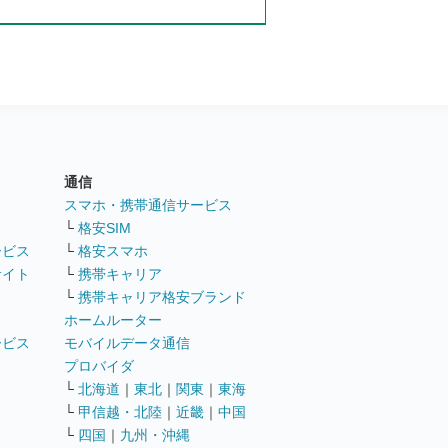
通信
ト
スマホ・携帯通信サービス
└
格安SIM
ービス
└
格安スマホ
サイト
└
携帯キャリア
└
携帯キャリア格安ブランド
ホームルーター
ービス
モバイルデータ通信
ト
プロバイダ
└
北海道
｜
東北
｜
関東
｜
東海
└
甲信越・北陸
｜
近畿
｜
中国
└
四国
｜
九州・沖縄