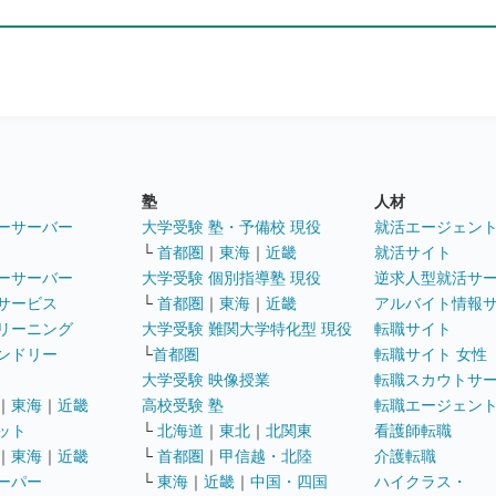
塾
人材
ーサーバー
大学受験 塾・予備校 現役
就活エージェン
└
首都圏
｜
東海
｜
近畿
就活サイト
ーサーバー
大学受験 個別指導塾 現役
逆求人型就活サ
サービス
└
首都圏
｜
東海
｜
近畿
アルバイト情報
リーニング
大学受験 難関大学特化型 現役
転職サイト
ンドリー
└
首都圏
転職サイト 女性
大学受験 映像授業
転職スカウトサ
｜
東海
｜
近畿
高校受験 塾
転職エージェン
ット
└
北海道
｜
東北
｜
北関東
看護師転職
｜
東海
｜
近畿
└
首都圏
｜
甲信越・北陸
介護転職
ーパー
└
東海
｜
近畿
｜
中国・四国
ハイクラス・