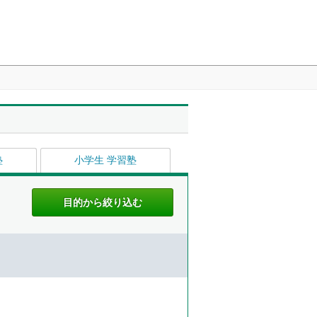
塾
小学生 学習塾