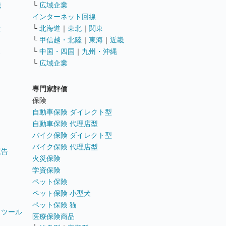
職
└
広域企業
インターネット回線
遣
└
北海道
｜
東北
｜
関東
└
甲信越・北陸
｜
東海
｜
近畿
ス
└
中国・四国
｜
九州・沖縄
└
広域企業
専門家評価
ト
保険
自動車保険 ダイレクト型
自動車保険 代理店型
バイク保険 ダイレクト型
バイク保険 代理店型
広告
火災保険
学資保険
ペット保険
ペット保険 小型犬
ペット保険 猫
トツール
医療保険商品