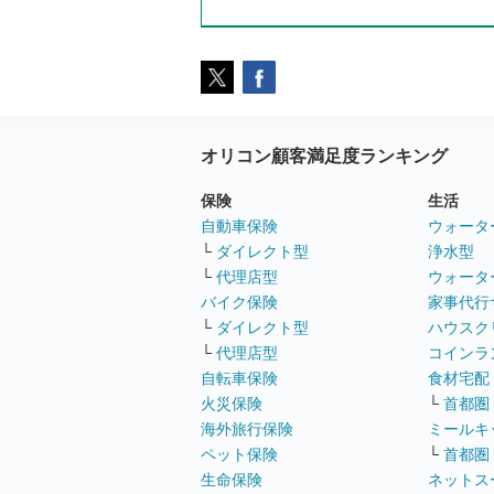
オリコン顧客満足度ランキング
保険
生活
自動車保険
ウォータ
└
ダイレクト型
浄水型
└
代理店型
ウォータ
バイク保険
家事代行
└
ダイレクト型
ハウスク
└
代理店型
コインラ
自転車保険
食材宅配
火災保険
└
首都圏
海外旅行保険
ミールキ
ペット保険
└
首都圏
生命保険
ネットス