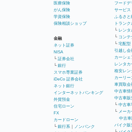
医療保険
フードデ
がん保険
サービス
学資保険
ふるさと
保険相談ショップ
トランク
└
レンタ
└
コンテ
金融
└
宅配型
ネット証券
引越し会
NISA
カーシェ
└
証券会社
レンタカ
└
銀行
格安レン
スマホ専業証券
カーリー
iDeCo 証券会社
車買取会
ネット銀行
中古車情
インターネットバンキング
中古車販
外貨預金
└
中古車
住宅ローン
└
メーカ
FX
中古車
カードローン
バイク販
└
銀行系
｜
ノンバンク
└
バイク