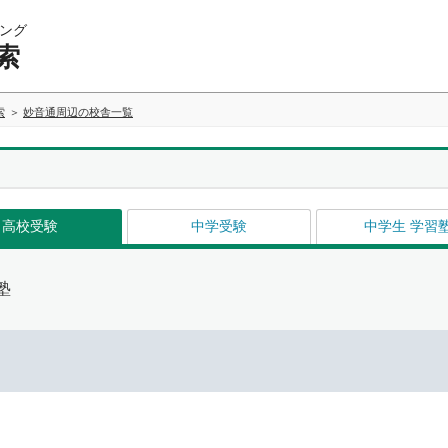
ング
索
索
妙音通周辺の校舎一覧
高校受験
中学受験
中学生 学習
塾