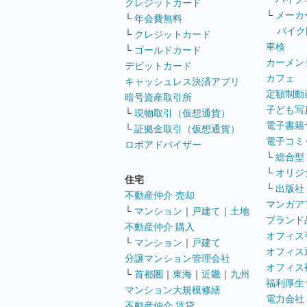
クレジットカード
└
メーカ
└
年会費無料
バイク
└
クレジットカード
車検
└
ゴールドカード
カーメン
デビットカード
カフェ
キャッシュレス決済アプリ
定額制動
暗号資産取引所
子ども写
└
現物取引（仮想通貨）
電子書籍
└
証拠金取引（仮想通貨）
電子コミ
ロボアドバイザー
└
総合型
└
オリジ
住宅
└
出版社
不動産仲介 売却
マンガア
└
マンション
｜
戸建て
｜
土地
ブランド
不動産仲介 購入
オフィス
└
マンション
｜
戸建て
オフィス
分譲マンション管理会社
オフィス
└
首都圏
｜
東海
｜
近畿
｜
九州
福利厚生
マンション大規模修繕
電力会社
不動産仲介 賃貸