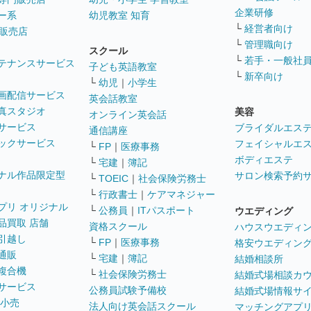
企業研修
ー系
幼児教室 知育
└
経営者向け
販売店
└
管理職向け
スクール
└
若手・一般社
テナンスサービス
子ども英語教室
└
新卒向け
└
幼児
｜
小学生
画配信サービス
英会話教室
真スタジオ
美容
オンライン英会話
サービス
ブライダルエス
通信講座
ックサービス
フェイシャルエ
└
FP
｜
医療事務
ボディエステ
└
宅建
｜
簿記
ナル作品限定型
サロン検索予約
└
TOEIC
｜
社会保険労務士
└
行政書士
｜
ケアマネジャー
プリ オリジナル
└
公務員
｜
ITパスポート
ウエディング
品買取 店舗
資格スクール
ハウスウエディ
引越し
└
FP
｜
医療事務
格安ウエディン
通販
└
宅建
｜
簿記
結婚相談所
複合機
└
社会保険労務士
結婚式場相談カ
サービス
公務員試験予備校
結婚式場情報サ
 小売
法人向け英会話スクール
マッチングアプ