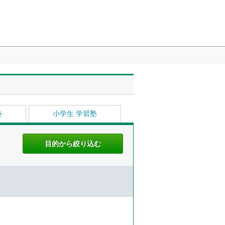
塾
小学生 学習塾