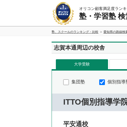
オリコン顧客満足度ランキ
塾・学習塾 検
塾、スクールのランキング・比較
愛知県の路線検
志賀本通周辺の校舎
大学受験
集団塾
個別指導
ITTO個別指導学
平安通校