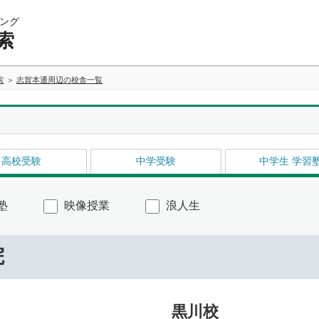
ング
索
索
志賀本通周辺の校舎一覧
高校受験
中学受験
中学生 学習
塾
映像授業
浪人生
院
黒川校