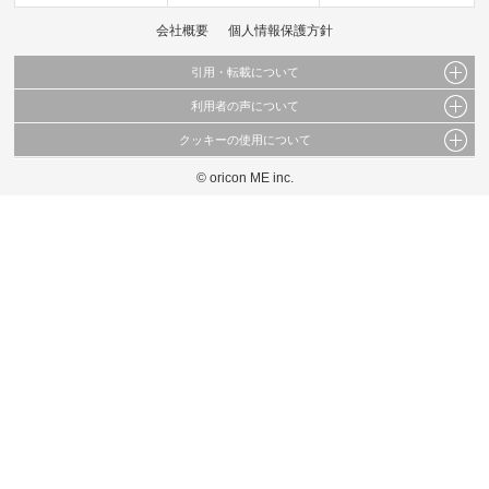
会社概要
個人情報保護方針
引用・転載について
利用者の声について
当サイトで公開されている情報（文字、写真、イラスト、画像データ等）及びこれらの配
置・編集および構造などについての著作権は株式会社oricon MEに帰属しております。
クッキーの使用について
当サイトに掲載している内容はすべてサービスの利用者が提出された見解・感想です。
これらの情報を権利者の許可なく無断転載・複製などの二次利用を行うことは固く禁じて
弊社が内容について正確性を含め一切保証するものではありません。
おります。
© oricon ME inc.
このサイトでは Cookie を使用して、ユーザーに合わせたコンテンツや広告の表示、ソー
弊社の見解・ 意見ではないことをご理解いただいた上でご覧ください。
シャル メディア機能の提供、広告の表示回数やクリック数の測定を行っています。
また、ユーザーによるサイトの利用状況についても情報を収集し、ソーシャル メディア
や広告配信、データ解析の各パートナーに提供しています。
各パートナーは、この情報とユーザーが各パートナーに提供した他の情報や、ユーザーが
各パートナーのサービスを使用したときに収集した他の情報を組み合わせて使用すること
があります。