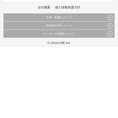
会社概要
個人情報保護方針
引用・転載について
利用者の声について
当サイトで公開されている情報（文字、写真、イラスト、画像データ等）及びこれらの配
置・編集および構造などについての著作権は株式会社oricon MEに帰属しております。
クッキーの使用について
当サイトに掲載している内容はすべてサービスの利用者が提出された見解・感想です。
これらの情報を権利者の許可なく無断転載・複製などの二次利用を行うことは固く禁じて
弊社が内容について正確性を含め一切保証するものではありません。
おります。
© oricon ME inc.
このサイトでは Cookie を使用して、ユーザーに合わせたコンテンツや広告の表示、ソー
弊社の見解・ 意見ではないことをご理解いただいた上でご覧ください。
シャル メディア機能の提供、広告の表示回数やクリック数の測定を行っています。
また、ユーザーによるサイトの利用状況についても情報を収集し、ソーシャル メディア
や広告配信、データ解析の各パートナーに提供しています。
各パートナーは、この情報とユーザーが各パートナーに提供した他の情報や、ユーザーが
各パートナーのサービスを使用したときに収集した他の情報を組み合わせて使用すること
があります。