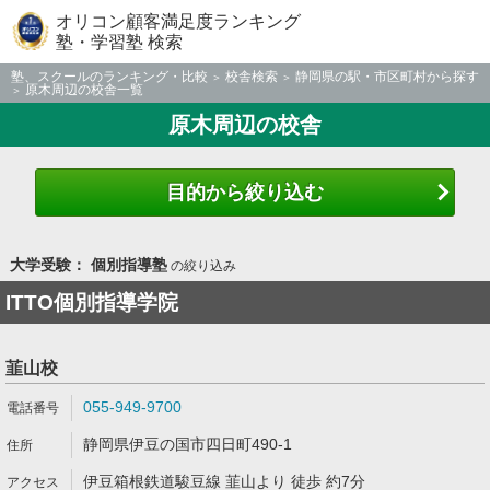
オリコン顧客満足度ランキング
塾・学習塾 検索
塾、スクールのランキング・比較
校舎検索
静岡県の駅・市区町村から探す
原木周辺の校舎一覧
原木周辺の校舎
目的から絞り込む
大学受験： 個別指導塾
の絞り込み
ITTO個別指導学院
韮山校
055-949-9700
静岡県伊豆の国市四日町490-1
伊豆箱根鉄道駿豆線 韮山より 徒歩 約7分