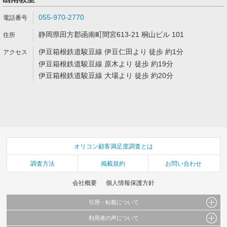
055-970-2770
静岡県田方郡函南町間宮613-21 桐山ビル 101
伊豆箱根鉄道駿豆線 伊豆仁田より 徒歩 約1分
伊豆箱根鉄道駿豆線 原木より 徒歩 約19分
伊豆箱根鉄道駿豆線 大場より 徒歩 約20分
オリコン顧客満足度調査とは
調査方法
掲載規約
お問い合わせ
会社概要
個人情報保護方針
引用・転載について
利用者の声について
当サイトで公開されている情報（文字、写真、イラスト、画像データ等）及びこれらの配