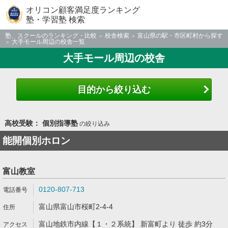
オリコン顧客満足度ランキング
塾・学習塾 検索
塾、スクールのランキング・比較
校舎検索
富山県の駅・市区町村から探す
大手モール周辺の校舎一覧
大手モール周辺の校舎
目的から絞り込む
高校受験： 個別指導塾
の絞り込み
能開個別ホロン
富山教室
0120-807-713
富山県富山市桜町2-4-4
富山地鉄市内線【１・２系統】 新富町より 徒歩 約3分