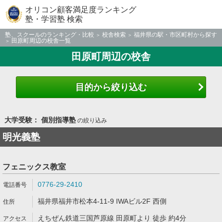
オリコン顧客満足度ランキング
塾・学習塾 検索
塾、スクールのランキング・比較
校舎検索
福井県の駅・市区町村から探す
田原町周辺の校舎一覧
田原町周辺の校舎
目的から絞り込む
大学受験： 個別指導塾
の絞り込み
明光義塾
フェニックス教室
0776-29-2410
福井県福井市松本4-11-9 IWAビル2F 西側
えちぜん鉄道三国芦原線 田原町より 徒歩 約4分