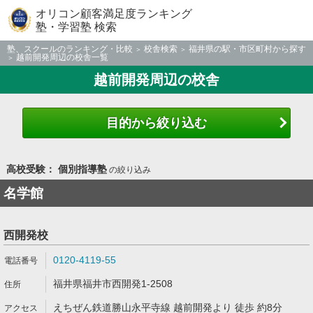
オリコン顧客満足度ランキング
塾・学習塾 検索
塾、スクールのランキング・比較
校舎検索
福井県の駅・市区町村から探す
越前開発周辺の校舎一覧
越前開発周辺の校舎
目的から絞り込む
高校受験： 個別指導塾
の絞り込み
名学館
西開発校
0120-4119-55
福井県福井市西開発1-2508
えちぜん鉄道勝山永平寺線 越前開発より 徒歩 約8分