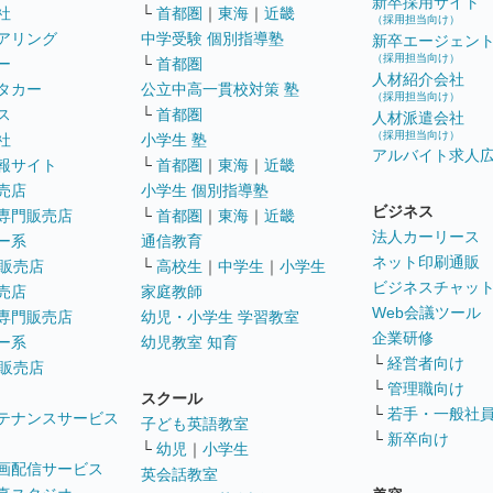
新卒採用サイト
社
└
首都圏
｜
東海
｜
近畿
（採用担当向け）
アリング
中学受験 個別指導塾
新卒エージェン
（採用担当向け）
ー
└
首都圏
人材紹介会社
タカー
公立中高一貫校対策 塾
（採用担当向け）
ス
└
首都圏
人材派遣会社
（採用担当向け）
社
小学生 塾
アルバイト求人
報サイト
└
首都圏
｜
東海
｜
近畿
売店
小学生 個別指導塾
ビジネス
専門販売店
└
首都圏
｜
東海
｜
近畿
法人カーリース
ー系
通信教育
ネット印刷通販
販売店
└
高校生
｜
中学生
｜
小学生
ビジネスチャッ
売店
家庭教師
Web会議ツール
専門販売店
幼児・小学生 学習教室
企業研修
ー系
幼児教室 知育
└
経営者向け
販売店
└
管理職向け
スクール
└
若手・一般社
テナンスサービス
子ども英語教室
└
新卒向け
└
幼児
｜
小学生
画配信サービス
英会話教室