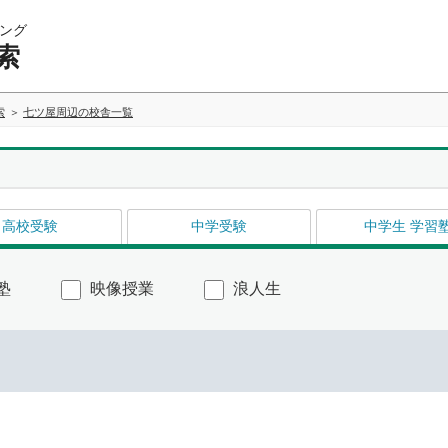
ング
索
索
七ツ屋周辺の校舎一覧
高校受験
中学受験
中学生 学習
塾
映像授業
浪人生
イ