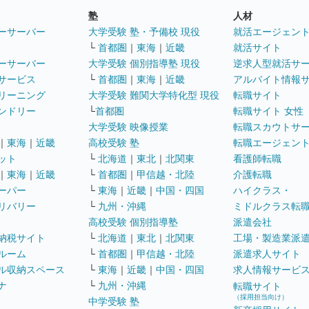
塾
人材
ーサーバー
大学受験 塾・予備校 現役
就活エージェン
└
首都圏
｜
東海
｜
近畿
就活サイト
ーサーバー
大学受験 個別指導塾 現役
逆求人型就活サ
サービス
└
首都圏
｜
東海
｜
近畿
アルバイト情報
リーニング
大学受験 難関大学特化型 現役
転職サイト
ンドリー
└
首都圏
転職サイト 女性
大学受験 映像授業
転職スカウトサ
｜
東海
｜
近畿
高校受験 塾
転職エージェン
ット
└
北海道
｜
東北
｜
北関東
看護師転職
｜
東海
｜
近畿
└
首都圏
｜
甲信越・北陸
介護転職
ーパー
└
東海
｜
近畿
｜
中国・四国
ハイクラス・
リバリー
└
九州・沖縄
ミドルクラス転
高校受験 個別指導塾
派遣会社
納税サイト
└
北海道
｜
東北
｜
北関東
工場・製造業派
ルーム
└
首都圏
｜
甲信越・北陸
派遣求人サイト
ル収納スペース
└
東海
｜
近畿
｜
中国・四国
求人情報サービ
ナ
└
九州・沖縄
転職サイト
（採用担当向け）
中学受験 塾