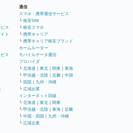
通信
ト
スマホ・携帯通信サービス
└
格安SIM
ービス
└
格安スマホ
サイト
└
携帯キャリア
└
携帯キャリア格安ブランド
ホームルーター
ービス
モバイルデータ通信
ト
プロバイダ
└
北海道
｜
東北
｜
関東
｜
東海
└
甲信越・北陸
｜
近畿
｜
中国
└
四国
｜
九州・沖縄
職
└
広域企業
インターネット回線
遣
└
北海道
｜
東北
｜
関東
└
甲信越・北陸
｜
東海
｜
近畿
ス
└
中国・四国
｜
九州・沖縄
└
広域企業