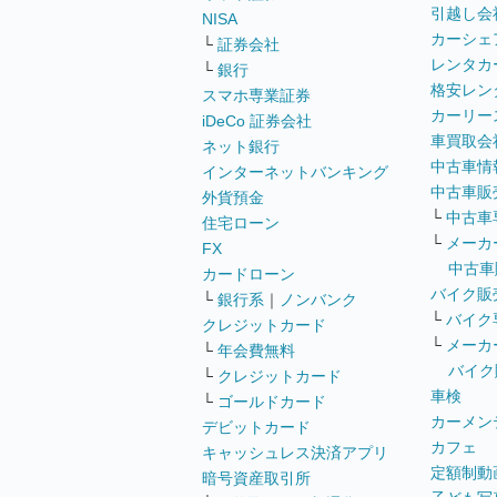
引越し会
NISA
カーシェ
└
証券会社
レンタカ
└
銀行
格安レン
スマホ専業証券
カーリー
iDeCo 証券会社
車買取会
ネット銀行
中古車情
インターネットバンキング
中古車販
外貨預金
└
中古車
住宅ローン
└
メーカ
FX
中古車
カードローン
バイク販
└
銀行系
｜
ノンバンク
└
バイク
クレジットカード
└
メーカ
└
年会費無料
バイク
└
クレジットカード
車検
└
ゴールドカード
カーメン
デビットカード
カフェ
キャッシュレス決済アプリ
定額制動
暗号資産取引所