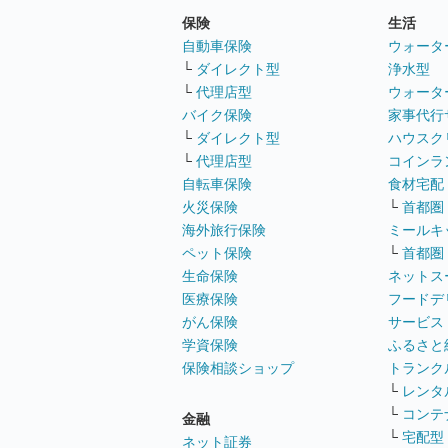
保険
生活
自動車保険
ウォータ
└
ダイレクト型
浄水型
└
代理店型
ウォータ
バイク保険
家事代行
└
ダイレクト型
ハウスク
└
代理店型
コインラ
自転車保険
食材宅配
火災保険
└
首都圏
海外旅行保険
ミールキ
ペット保険
└
首都圏
生命保険
ネットス
医療保険
フードデ
がん保険
サービス
学資保険
ふるさと
保険相談ショップ
トランク
└
レンタ
└
コンテ
金融
└
宅配型
ネット証券