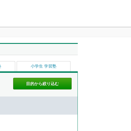
塾
小学生 学習塾