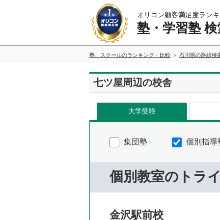
オリコン顧客満足度ランキ
塾・学習塾 検
塾、スクールのランキング・比較
石川県の路線検
七ツ屋周辺の校舎
大学受験
集団塾
個別指導
個別教室のトラ
金沢駅前校