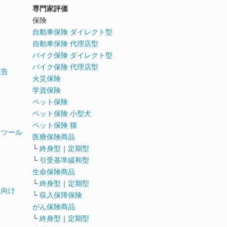
専門家評価
ト
保険
自動車保険 ダイレクト型
自動車保険 代理店型
バイク保険 ダイレクト型
バイク保険 代理店型
広告
火災保険
学資保険
ペット保険
ペット保険 小型犬
ペット保険 猫
トツール
医療保険商品
└
終身型
｜
定期型
└
引受基準緩和型
生命保険商品
└
終身型
｜
定期型
員向け
└
収入保障保険
がん保険商品
└
終身型
｜
定期型