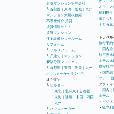
オフィス
分譲マンション管理会社
オフィス
└
首都圏
｜
東海
｜
近畿
｜
九州
福利厚生
マンション大規模修繕
電力会社
不動産仲介 賃貸
子ども見
賃貸情報サイト
賃貸マンション
トラベル
住宅設備ショールーム
旅行予約
リフォーム
└
国内旅
└
フルリフォーム
航空券比
└
戸建て
｜
マンション
ホテル比
新築分譲マンション
格安航空券
└
首都圏
｜
東海
｜
近畿
｜
九州
└
国内線
ハウスメーカー 注文住宅
ツアー比
建売住宅
アクティ
└
ビルダー
└
国内
｜
└
東北
｜
北関東
｜
首都圏
ホテル
└
東海
｜
近畿
｜
中国・四国
└
ビジネ
└
九州
└
観光利
└
ハウスメーカー