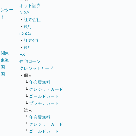
ネット証券
ウンター
NISA
イト
└
証券会社
リ
└
銀行
iDeCo
└
証券会社
└
銀行
｜
関東
FX
｜
東海
住宅ローン
四国
クレジットカード
全国
└ 個人
ス
└
年会費無料
└
クレジットカード
└
ゴールドカード
└
プラチナカード
└ 法人
└
年会費無料
└
クレジットカード
└
ゴールドカード