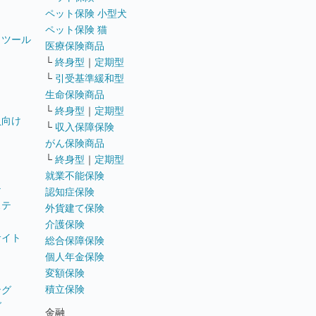
ペット保険 小型犬
ペット保険 猫
トツール
医療保険商品
└
終身型
｜
定期型
└
引受基準緩和型
生命保険商品
└
終身型
｜
定期型
員向け
└
収入保障保険
がん保険商品
└
終身型
｜
定期型
就業不能保険
テ
認知症保険
ステ
外貨建て保険
介護保険
サイト
総合保障保険
個人年金保険
変額保険
積立保険
ング
グ
金融