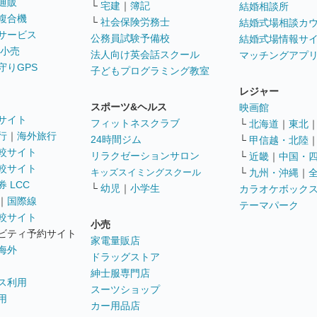
通販
└
宅建
｜
簿記
結婚相談所
複合機
└
社会保険労務士
結婚式場相談カ
サービス
公務員試験予備校
結婚式場情報サ
 小売
法人向け英会話スクール
マッチングアプ
守りGPS
子どもプログラミング教室
レジャー
スポーツ&ヘルス
映画館
サイト
フィットネスクラブ
└
北海道
｜
東北
行
｜
海外旅行
24時間ジム
└
甲信越・北陸
較サイト
リラクゼーションサロン
└
近畿
｜
中国・
較サイト
キッズスイミングスクール
└
九州・沖縄
｜
 LCC
└
幼児
｜
小学生
カラオケボック
｜
国際線
テーマパーク
較サイト
小売
ビティ予約サイト
家電量販店
海外
ドラッグストア
紳士服専門店
ス利用
スーツショップ
用
カー用品店