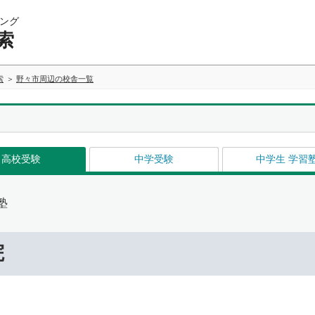
ング
索
索
野々市周辺の校舎一覧
高校受験
中学受験
中学生 学習
塾
院