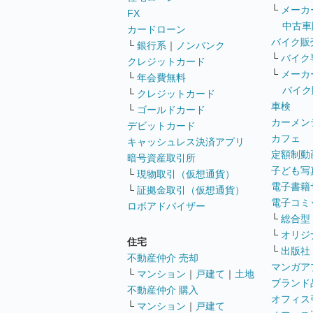
└
メーカ
FX
中古車
カードローン
バイク販
└
銀行系
｜
ノンバンク
└
バイク
クレジットカード
└
メーカ
└
年会費無料
バイク
└
クレジットカード
車検
└
ゴールドカード
カーメン
デビットカード
カフェ
キャッシュレス決済アプリ
定額制動
暗号資産取引所
子ども写
└
現物取引（仮想通貨）
電子書籍
└
証拠金取引（仮想通貨）
電子コミ
ロボアドバイザー
└
総合型
└
オリジ
住宅
└
出版社
不動産仲介 売却
マンガア
└
マンション
｜
戸建て
｜
土地
ブランド
不動産仲介 購入
オフィス
└
マンション
｜
戸建て