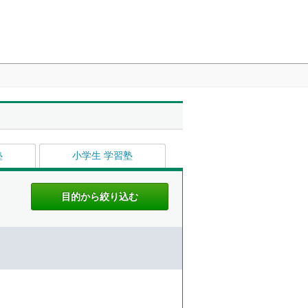
塾
小学生 学習塾