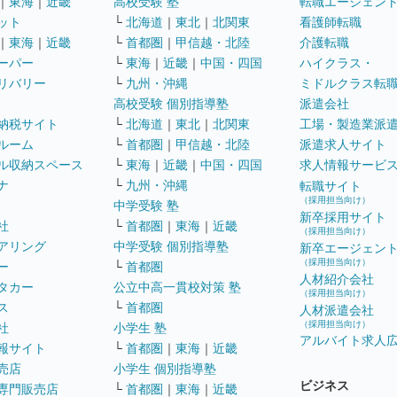
｜
東海
｜
近畿
高校受験 塾
転職エージェン
ット
└
北海道
｜
東北
｜
北関東
看護師転職
｜
東海
｜
近畿
└
首都圏
｜
甲信越・北陸
介護転職
ーパー
└
東海
｜
近畿
｜
中国・四国
ハイクラス・
リバリー
└
九州・沖縄
ミドルクラス転
高校受験 個別指導塾
派遣会社
納税サイト
└
北海道
｜
東北
｜
北関東
工場・製造業派
ルーム
└
首都圏
｜
甲信越・北陸
派遣求人サイト
ル収納スペース
└
東海
｜
近畿
｜
中国・四国
求人情報サービ
ナ
└
九州・沖縄
転職サイト
（採用担当向け）
中学受験 塾
新卒採用サイト
社
└
首都圏
｜
東海
｜
近畿
（採用担当向け）
アリング
中学受験 個別指導塾
新卒エージェン
（採用担当向け）
ー
└
首都圏
人材紹介会社
タカー
公立中高一貫校対策 塾
（採用担当向け）
ス
└
首都圏
人材派遣会社
（採用担当向け）
社
小学生 塾
アルバイト求人
報サイト
└
首都圏
｜
東海
｜
近畿
売店
小学生 個別指導塾
ビジネス
専門販売店
└
首都圏
｜
東海
｜
近畿