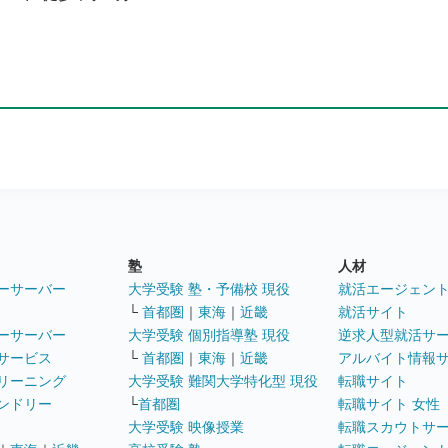
塾
人材
ーサーバー
大学受験 塾・予備校 現役
就活エージェン
└
首都圏
｜
東海
｜
近畿
就活サイト
ーサーバー
大学受験 個別指導塾 現役
逆求人型就活サ
サービス
└
首都圏
｜
東海
｜
近畿
アルバイト情報
リーニング
大学受験 難関大学特化型 現役
転職サイト
ンドリー
└
首都圏
転職サイト 女性
大学受験 映像授業
転職スカウトサ