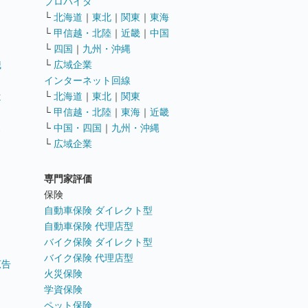
ト
プロバイダ
└
北海道
｜
東北
｜
関東
｜
東海
└
甲信越・北陸
｜
近畿
｜
中国
└
四国
｜
九州・沖縄
職
└
広域企業
インターネット回線
遣
└
北海道
｜
東北
｜
関東
└
甲信越・北陸
｜
東海
｜
近畿
ス
└
中国・四国
｜
九州・沖縄
└
広域企業
専門家評価
ト
保険
自動車保険 ダイレクト型
自動車保険 代理店型
バイク保険 ダイレクト型
バイク保険 代理店型
広告
火災保険
学資保険
ペット保険