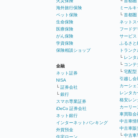
火災保険
└
首都圏
海外旅行保険
ミールキ
ペット保険
└
首都圏
生命保険
ネットス
医療保険
フードデ
がん保険
サービス
学資保険
ふるさと
保険相談ショップ
トランク
└
レンタ
└
コンテ
金融
└
宅配型
ネット証券
引越し会
NISA
カーシェ
└
証券会社
レンタカ
└
銀行
格安レン
スマホ専業証券
カーリー
iDeCo 証券会社
車買取会
ネット銀行
中古車情
インターネットバンキング
中古車販
外貨預金
└
中古車
住宅ローン