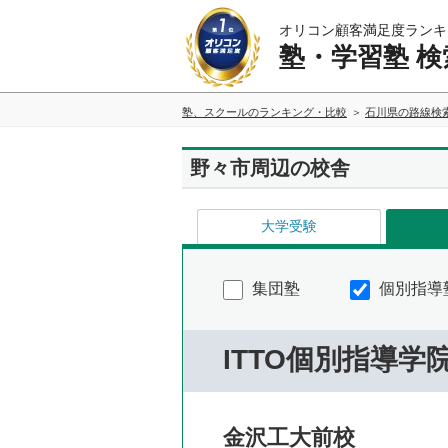
オリコン顧客満足度ランキ
塾・学習塾 検
塾、スクールのランキング・比較
石川県の路線検
野々市周辺の校舎
大学受験
集団塾
個別指導
ITTO個別指導学
金沢工大前校