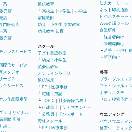
法人カーリース
ー系
通信教育
ネット印刷通販
販売店
└
高校生
｜
中学生
｜
小学生
ビジネスチャッ
売店
家庭教師
Web会議ツール
専門販売店
幼児・小学生 学習教室
企業研修
ー系
幼児教室 知育
└
経営者向け
販売店
└
管理職向け
スクール
└
若手・一般社
テナンスサービス
子ども英語教室
└
新卒向け
└
幼児
｜
小学生
画配信サービス
英会話教室
真スタジオ
美容
オンライン英会話
サービス
ブライダルエス
通信講座
ックサービス
フェイシャルエ
└
FP
｜
医療事務
ボディエステ
└
宅建
｜
簿記
ナル作品限定型
サロン検索予約
└
TOEIC
｜
社会保険労務士
└
行政書士
｜
ケアマネジャー
プリ オリジナル
└
公務員
｜
ITパスポート
ウエディング
品買取 店舗
資格スクール
ハウスウエディ
引越し
└
FP
｜
医療事務
格安ウエディン