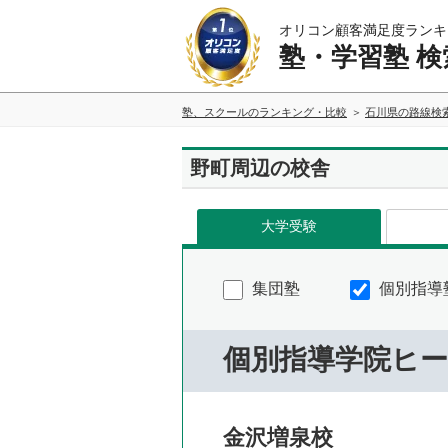
オリコン顧客満足度ランキ
塾・学習塾 検
塾、スクールのランキング・比較
石川県の路線検
野町周辺の校舎
大学受験
集団塾
個別指導
個別指導学院ヒ
金沢増泉校