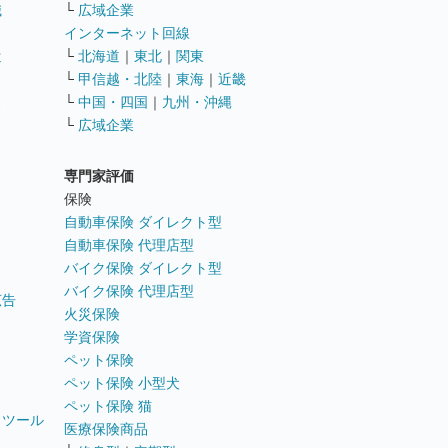
職
└
広域企業
インターネット回線
遣
└
北海道
｜
東北
｜
関東
└
甲信越・北陸
｜
東海
｜
近畿
ス
└
中国・四国
｜
九州・沖縄
└
広域企業
専門家評価
ト
保険
自動車保険 ダイレクト型
自動車保険 代理店型
バイク保険 ダイレクト型
バイク保険 代理店型
広告
火災保険
学資保険
ペット保険
ペット保険 小型犬
ペット保険 猫
トツール
医療保険商品