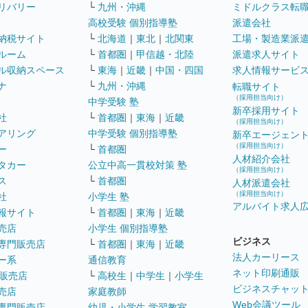
リバリー
└
九州・沖縄
ミドルクラス転
高校受験 個別指導塾
派遣会社
納税サイト
└
北海道
｜
東北
｜
北関東
工場・製造業派
ルーム
└
首都圏
｜
甲信越・北陸
派遣求人サイト
ル収納スペース
└
東海
｜
近畿
｜
中国・四国
求人情報サービ
ナ
└
九州・沖縄
転職サイト
（採用担当向け）
中学受験 塾
新卒採用サイト
社
└
首都圏
｜
東海
｜
近畿
（採用担当向け）
アリング
中学受験 個別指導塾
新卒エージェン
（採用担当向け）
ー
└
首都圏
人材紹介会社
タカー
公立中高一貫校対策 塾
（採用担当向け）
ス
└
首都圏
人材派遣会社
（採用担当向け）
社
小学生 塾
アルバイト求人
報サイト
└
首都圏
｜
東海
｜
近畿
売店
小学生 個別指導塾
ビジネス
専門販売店
└
首都圏
｜
東海
｜
近畿
法人カーリース
ー系
通信教育
ネット印刷通販
販売店
└
高校生
｜
中学生
｜
小学生
ビジネスチャッ
売店
家庭教師
Web会議ツール
専門販売店
幼児・小学生 学習教室