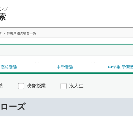
ング
索
索
野町周辺の校舎一覧
高校受験
中学受験
中学生 学習
塾
映像授業
浪人生
ーローズ