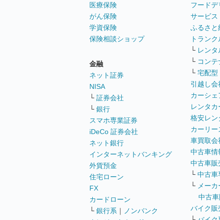
医療保険
フードデ
がん保険
サービス
学資保険
ふるさと
保険相談ショップ
トランク
└
レンタ
└
コンテ
金融
└
宅配型
ネット証券
引越し会
NISA
カーシェ
└
証券会社
レンタカ
└
銀行
格安レン
スマホ専業証券
カーリー
iDeCo 証券会社
車買取会
ネット銀行
中古車情
インターネットバンキング
中古車販
外貨預金
└
中古車
住宅ローン
└
メーカ
FX
中古車
カードローン
バイク販
└
銀行系
｜
ノンバンク
└
バイク