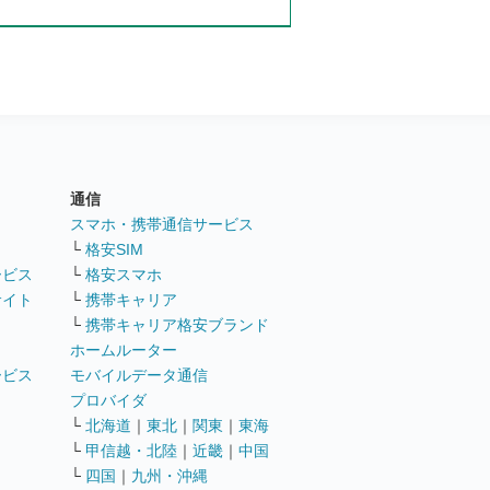
通信
ト
スマホ・携帯通信サービス
└
格安SIM
ービス
└
格安スマホ
サイト
└
携帯キャリア
└
携帯キャリア格安ブランド
ホームルーター
ービス
モバイルデータ通信
ト
プロバイダ
└
北海道
｜
東北
｜
関東
｜
東海
└
甲信越・北陸
｜
近畿
｜
中国
└
四国
｜
九州・沖縄