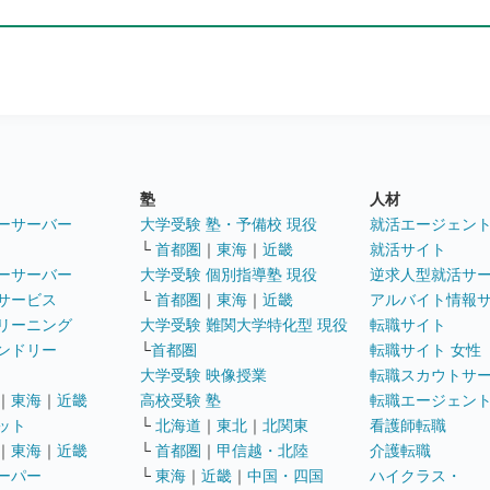
塾
人材
ーサーバー
大学受験 塾・予備校 現役
就活エージェン
└
首都圏
｜
東海
｜
近畿
就活サイト
ーサーバー
大学受験 個別指導塾 現役
逆求人型就活サ
サービス
└
首都圏
｜
東海
｜
近畿
アルバイト情報
リーニング
大学受験 難関大学特化型 現役
転職サイト
ンドリー
└
首都圏
転職サイト 女性
大学受験 映像授業
転職スカウトサ
｜
東海
｜
近畿
高校受験 塾
転職エージェン
ット
└
北海道
｜
東北
｜
北関東
看護師転職
｜
東海
｜
近畿
└
首都圏
｜
甲信越・北陸
介護転職
ーパー
└
東海
｜
近畿
｜
中国・四国
ハイクラス・