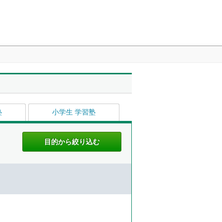
塾
小学生 学習塾