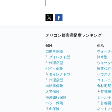
オリコン顧客満足度ランキング
保険
生活
自動車保険
ウォータ
└
ダイレクト型
浄水型
└
代理店型
ウォータ
バイク保険
家事代行
└
ダイレクト型
ハウスク
└
代理店型
コインラ
自転車保険
食材宅配
火災保険
└
首都圏
海外旅行保険
ミールキ
ペット保険
└
首都圏
生命保険
ネットス